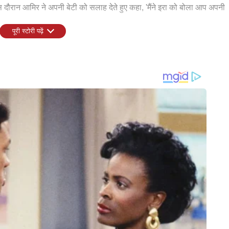
दौरान आमिर ने अपनी बेटी को सलाह देते हुए कहा, 'मैंने इरा को बोला आप अपनी
पूरी स्टोरी पढ़ें
्रेंड को लेकर सुर्खियों में बने हुए हैं। आमिर खान और गौरी स्प्रैट को अभी हाल
खान के इंटरव्यू को लेकर आपकी क्या राय है, कमेंट कर के हमें जरूर बताएं।
SPORTS
SPOR
ीजन के आगाज से पहले पंजाब
दो साल बाद रेड बॉल क्रिकेट में देवदत्त
भारतीय
सिएशन ने बदला कोचिंग स्टाफ
पडिक्कल का टीम इंडिया में वापसी का
सिंह शूट
सीक्रेट प्लान
बड़ा ब