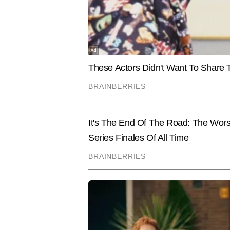
अभय
AUTHOR
अभय टाइम्स नाउ नवभारत डिजिटल में एं
अभय मनोरंजन जगत की खबरों पर मजबूत
सटीक जानकारी के साथ पेश करने के ल
एंटरटेनमेंट इंडस्ट्री में खबरों को प
Hindi News
Entertainment
Bollywood