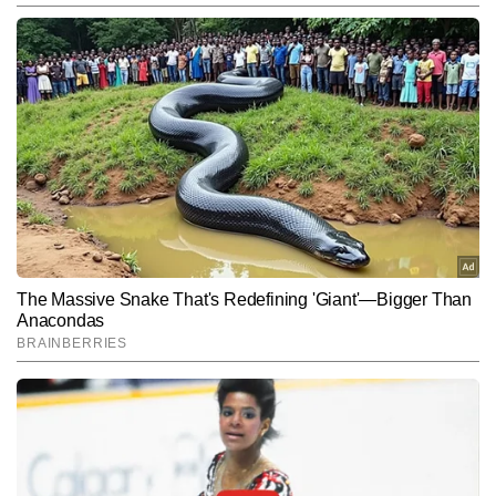
Hindi News
Entertainment
Bhojpuri
End of Article
ललित कुमार
AUTHOR
ललित कुमार टाइम्स नाउ नवभारत डिजिटल की एंटरटेनमेंट टीम में बतौर राइटर जुड़े 
हैं। पत्रकारिता में डिप्लोमा करने के बाद ललित ने एंटरटेनमेंट बीट में अपना करियर 
शुरू किया और बॉलीवुड, टीवी, वेब सीरीज और सेलेब्रिटी लाइफ से जुड़ी खबरों की 
और पढ़ें
गहरी समझ विकसित की। मीडिया में 12 वर्षों से अधिक का अनुभव रखने वाले 
ललित एंटरटेनमेंट इंडस्ट्री के ट्रेंड्स, ब्रेकिंग अपडेट्स, फिल्म/वेब सीरीज कवरेज 
को यूजर-फ्रेंडली अंदाज में पेश करने में माहिर हैं और अबतक 13,000 से अधिक 
Follow Us:
आर्टिकल लिख चुके हैं।
Subscribe to our daily Newsletter!
SUBMIT