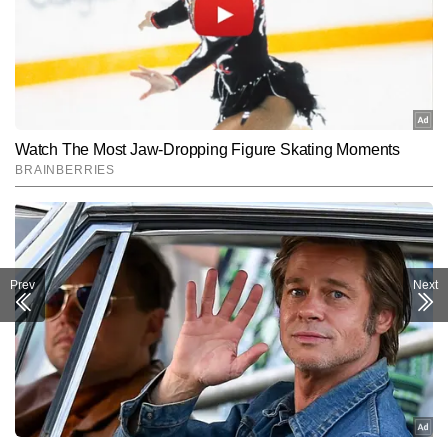
Prev
Next