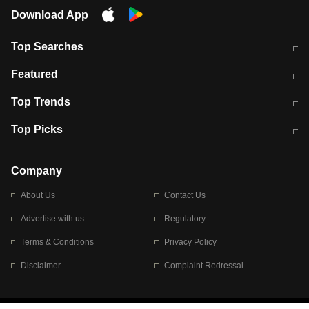
Download App
Top Searches
मुंबई में लगे 'जेन जी' के पोस्टर, लिखा- 'मैं
मानसून में वायरल इंफ्केशन से बचाव करेंगी ये
Featured
विद्यार्थियों के साथ हूं
होममेड़ ड्रिंक
10 अगस्त को विधानसभा का घेराव करेंगे
Pune News: प्राइवेट स्कूल में दर्दनाक
Top Trends
छात्र
हादसा
RBI का नया नियम: अब बैंकों को अपनी सभी
जम्मू-श्रीनगर नेशनल हाईवे पर आज वाहनों
Top Picks
शाखाओं में जमा पर देना होगा एकसमान ब्याज
की आवाजाही पूरी तरह ठप
अगले 14 घंटे दिल्ली-यूपी समेत इन राज्यों में
सोशल मीडिया पर वायरल हुई आईआईटी बॉम्बे
बारिश की चेतावनी
के स्टूडेंट की मार्कशीट
Company
About Us
Contact Us
Advertise with us
Regulatory
Terms & Conditions
Privacy Policy
Disclaimer
Complaint Redressal