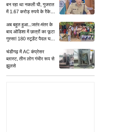
बन रहा था नकली घी, गुजरात
में 1.67 करोड़ रुपये के रैकेट
का भंडाफोड़; राजस्थान तक
अब बहुत हुआ...जतंर-मंतर के
होती थी सप्लाई
बाद ओडिशा में छात्रों का फूटा
गुस्सा! 180 स्टूडेंट पैदल घर
को निकले
चंडीगढ़ में AC कंप्रेसर
ब्लास्ट, तीन लोग गंभीर रूप से
झुलसे
SPIRITUALITY
S
7 अगस्त से मोटे लाभ को रेडी हो जाएं इन 5
श
News : स्कूल से लौट रहे 3 मासूम
राशियों के लोग, धुर विरोधी पिता-पुत्र बनाएंगे
प
ले में गिरे, CCTV में कैद हुई दिल
शुभ नवपंचम योग
ह
ेने वाली घटना