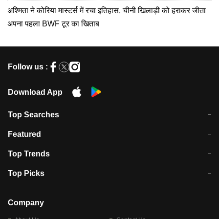
अश्मिता ने कोरिया मास्टर्स में रचा इतिहास, चीनी खिलाड़ी को हराकर जीता
अपना पहला BWF टूर का खिताब
Follow us :
Download App
Top Searches
मुंबई में लगे 'जेन जी' के पोस्टर, लिखा- 'मैं
मानसून में वायरल इंफ्केशन से बचाव करेंगी ये
Featured
विद्यार्थियों के साथ हूं
होममेड़ ड्रिंक
10 अगस्त को विधानसभा का घेराव करेंगे
Pune News: प्राइवेट स्कूल में दर्दनाक
Top Trends
छात्र
हादसा
RBI का नया नियम: अब बैंकों को अपनी सभी
जम्मू-श्रीनगर नेशनल हाईवे पर आज वाहनों
Top Picks
शाखाओं में जमा पर देना होगा एकसमान ब्याज
की आवाजाही पूरी तरह ठप
अगले 14 घंटे दिल्ली-यूपी समेत इन राज्यों में
सोशल मीडिया पर वायरल हुई आईआईटी बॉम्बे
बारिश की चेतावनी
के स्टूडेंट की मार्कशीट
Company