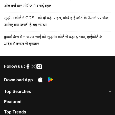
जीत दर्ज कर सीरीज में बनाई बढ़त
सुप्रीम कोर्ट ने CDSL को दी बड़ी राहत, बॉम्बे हाई कोर्ट के फैसले पर रोक;
जानिए क्या करती है यह संस्था
दुष्कर्म केस में नारायण साईं को सुप्रीम कोर्ट से बड़ा झटका, हाईकोर्ट के
आदेश में दखल से इनकार
Follow us :
Download App
Top Searches
मुंबई में लगे 'जेन जी' के पोस्टर, लिखा- 'मैं
मानसून में वायरल इंफ्केशन से बचाव करेंगी ये
Featured
विद्यार्थियों के साथ हूं
होममेड़ ड्रिंक
10 अगस्त को विधानसभा का घेराव करेंगे
Pune News: प्राइवेट स्कूल में दर्दनाक
Top Trends