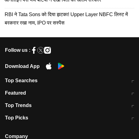
RBI ने Tata Sons को दिया झटका! Upper Layer NBFC लिस्ट में
बरकरार रखा नाम, IPO पर सस्पेंस
Follow us :
Download App
Top Searches
मुंबई में लगे 'जेन जी' के पोस्टर, लिखा- 'मैं
मानसून में वायरल इंफ्केशन से बचाव करेंगी ये
Featured
विद्यार्थियों के साथ हूं
होममेड़ ड्रिंक
10 अगस्त को विधानसभा का घेराव करेंगे
Pune News: प्राइवेट स्कूल में दर्दनाक
Top Trends
छात्र
हादसा
RBI का नया नियम: अब बैंकों को अपनी सभी
जम्मू-श्रीनगर नेशनल हाईवे पर आज वाहनों
Top Picks
शाखाओं में जमा पर देना होगा एकसमान ब्याज
की आवाजाही पूरी तरह ठप
अगले 14 घंटे दिल्ली-यूपी समेत इन राज्यों में
सोशल मीडिया पर वायरल हुई आईआईटी बॉम्बे
बारिश की चेतावनी
के स्टूडेंट की मार्कशीट
Company