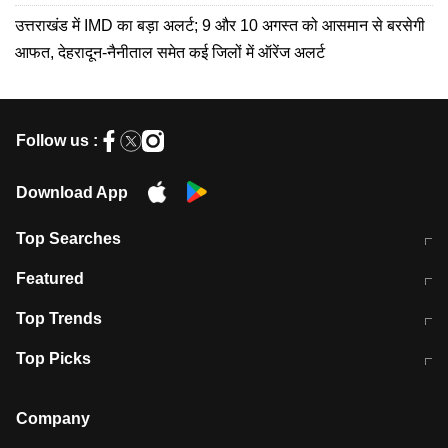
उत्तराखंड में IMD का बड़ा अलर्ट; 9 और 10 अगस्त को आसमान से बरसेगी
आफत, देहरादून-नैनीताल समेत कई जिलों में ऑरेंज अलर्ट
Follow us :
Download App
Top Searches
मुंबई में लगे 'जेन जी' के पोस्टर, लिखा- 'मैं
मानसून में वायरल इंफ्केशन से बचाव करेंगी ये
Featured
विद्यार्थियों के साथ हूं
होममेड़ ड्रिंक
10 अगस्त को विधानसभा का घेराव करेंगे
Pune News: प्राइवेट स्कूल में दर्दनाक
Top Trends
छात्र
हादसा
RBI का नया नियम: अब बैंकों को अपनी सभी
जम्मू-श्रीनगर नेशनल हाईवे पर आज वाहनों
Top Picks
शाखाओं में जमा पर देना होगा एकसमान ब्याज
की आवाजाही पूरी तरह ठप
अगले 14 घंटे दिल्ली-यूपी समेत इन राज्यों में
सोशल मीडिया पर वायरल हुई आईआईटी बॉम्बे
बारिश की चेतावनी
के स्टूडेंट की मार्कशीट
Company