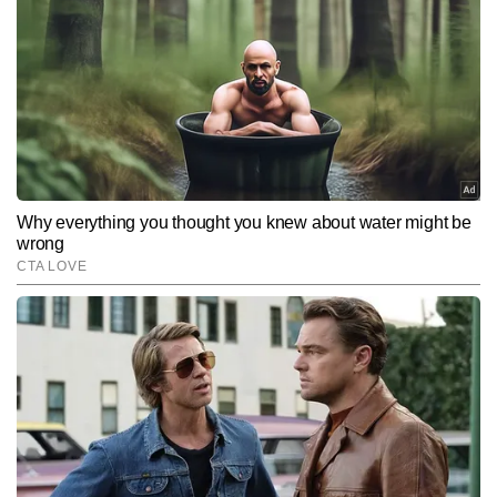
रामानुज सिंह पत्रकारिता में दो दशकों का व्यापक और समृद्ध अनुभव रखते हैं। 
उन्होंने टीवी और डिजिटल—दोनों ही प्लेटफॉर्म्स पर काम करते हुए बिजनेस, पर्सनल 
फाइनेंस, शेयर बाजार, इनकम टैक्स, बैंकिंग, बुलियन और कमोडिटी मार्केट जैसे 
और पढ़ें
विषयों पर गहरी विशेषज्ञता विकसित की है। जर्नलिज्म में एमए की डिग्री और वर्षों के 
अनुभव से विकसित विश्लेषणात्मक दृष्टिकोण के साथ, रामानुज जटिल वित्तीय विषयों 
को सरल, विश्वसनीय और प्रभावी तरीके से पाठकों तक पहुंचाने के लिए जाने जाते 
Follow Us:
हैं। अब तक वे 22,000 से अधिक स्टोरीज लिख चुके हैं।
Subscribe to our daily Newsletter!
SUBMIT