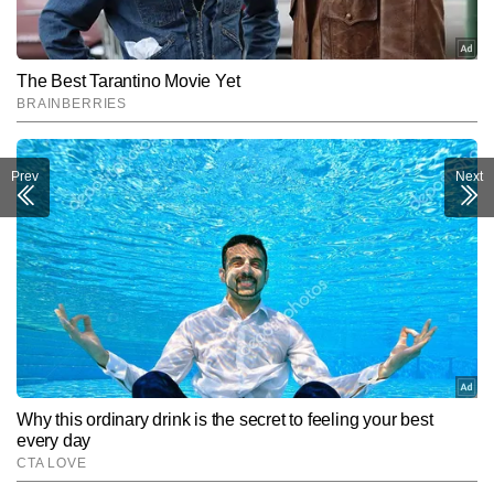
Prev
Next