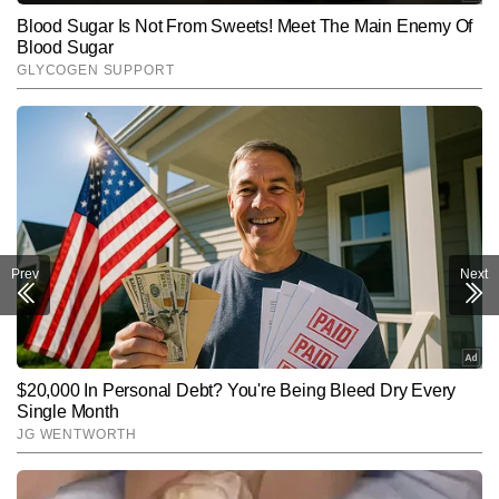
Prev
Next