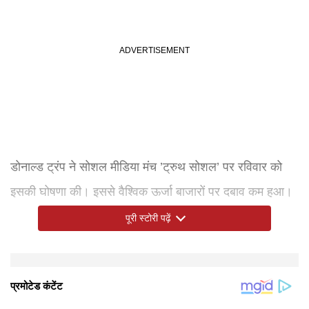
डोनाल्ड ट्रंप ने सोशल मीडिया मंच ’ट्रुथ सोशल’ पर रविवार को
इसकी घोषणा की। इससे वैश्विक ऊर्जा बाजारों पर दबाव कम हुआ।
अधिकारियों के अनुसार, शांति समझौते पर 19 जून को स्विट्जरलैंड
पूरी स्टोरी पढ़ें
में औपचारिक तौर पर हस्ताक्षर किए जाएंगे।
डॉलर इंडेक्स में गिरावट
इस बीच, छह प्रमुख मुद्राओं के मुकाबले अमेरिकी डॉलर की स्थिति
को दर्शाने वाला डॉलर सूचकांक 0.22 प्रतिशत की गिरावट के साथ