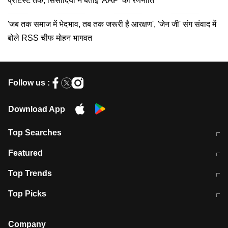
प्रोटेस्ट तक, सिसोदिया ने बताई 'AAP' की रणनीति
'जब तक समाज में भेदभाव, तब तक जरूरी है आरक्षण', 'जेन जी' संग संवाद में
बोले RSS चीफ मोहन भागवत
Follow us :
Download App
Top Searches
मुंबई में लगे 'जेन जी' के पोस्टर, लिखा- 'मैं
मानसून में वायरल इंफ्केशन से बचाव करेंगी ये
Featured
विद्यार्थियों के साथ हूं
होममेड़ ड्रिंक
10 अगस्त को विधानसभा का घेराव करेंगे
Pune News: प्राइवेट स्कूल में दर्दनाक
Top Trends
छात्र
हादसा
RBI का नया नियम: अब बैंकों को अपनी सभी
जम्मू-श्रीनगर नेशनल हाईवे पर आज वाहनों
Top Picks
शाखाओं में जमा पर देना होगा एकसमान ब्याज
की आवाजाही पूरी तरह ठप
अगले 14 घंटे दिल्ली-यूपी समेत इन राज्यों में
सोशल मीडिया पर वायरल हुई आईआईटी बॉम्बे
बारिश की चेतावनी
के स्टूडेंट की मार्कशीट
Company