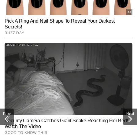
Prev
Next