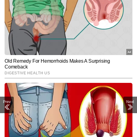
Prev
Next