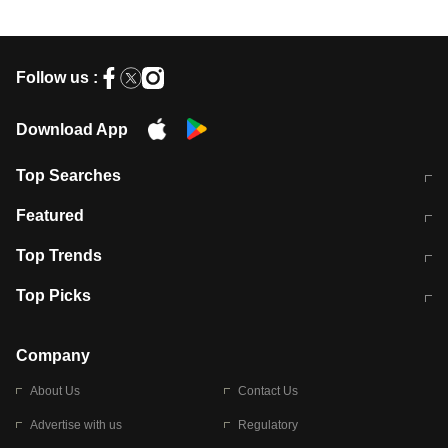
Follow us :
Download App
Top Searches
मुंबई में लगे 'जेन जी' के पोस्टर, लिखा- 'मैं
मानसून में वायरल इंफ्केशन से बचाव करेंगी ये
Featured
विद्यार्थियों के साथ हूं
होममेड़ ड्रिंक
10 अगस्त को विधानसभा का घेराव करेंगे
Pune News: प्राइवेट स्कूल में दर्दनाक
Top Trends
छात्र
हादसा
RBI का नया नियम: अब बैंकों को अपनी सभी
जम्मू-श्रीनगर नेशनल हाईवे पर आज वाहनों
Top Picks
शाखाओं में जमा पर देना होगा एकसमान ब्याज
की आवाजाही पूरी तरह ठप
अगले 14 घंटे दिल्ली-यूपी समेत इन राज्यों में
सोशल मीडिया पर वायरल हुई आईआईटी बॉम्बे
बारिश की चेतावनी
के स्टूडेंट की मार्कशीट
Company
About Us
Contact Us
Advertise with us
Regulatory