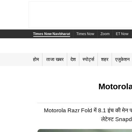
Times Now Navbharat
Times Now
Zoom
ET Now
होम
ताजा खबर
देश
स्पोर्ट्स
शहर
एजुकेशन
Motorola क
Motorola Razr Fold में 8.1 इंच की मेन फो
लेटेस्ट Snapdr