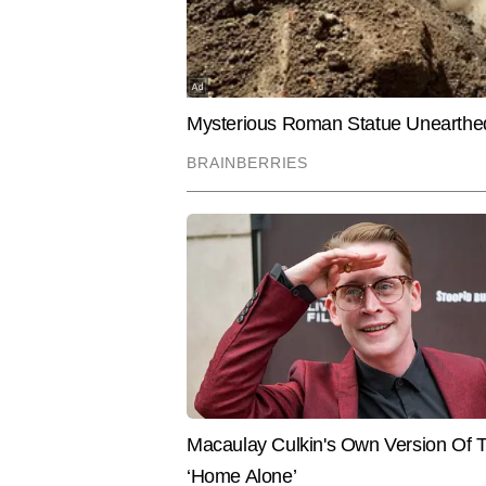
प्रदीप पाण्डेय
AUTHOR
प्रदीप पाण्डेय टाइम्स नाउ नवभारत डिज
अनुभव के साथ प्रदीप तकनीक की दुनि
हैं। प्रदीप अब तक 11,000 से अधिक आर
नवीनतम टेक इनोवेशन पर लगातार काम कर
प्रैक्टिकल सॉल्यूशंस खोजने में उनकी
Hindi News
Tech-Gadgets