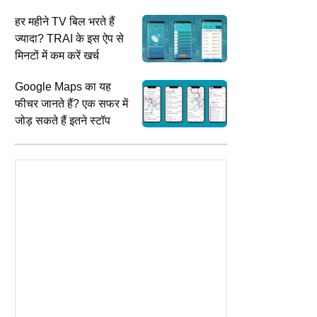
नहीं रहेगी?
हर महीने TV बिल भरते हैं
ज्यादा? TRAI के इस ऐप से
मिनटों में कम करें खर्च
Google Maps का यह
फीचर जानते हैं? एक सफर में
जोड़ सकते हैं इतने स्टॉप
CITIES
W
TION
UP को मिलेगी रफ्तार, 5 एक्सप्रेसवे के
भ
 Compartment Result 2026:
लिए 18400 करोड़ का ऐलान; हरिद्वार तक
K
 बोर्ड ने 10वीं और 12वीं कंपार्टमेंट
पहुंचाएगा गंगा एक्सप्रेसवे
स
ा का रिजल्ट किया जारी, सबसे पहले
ें