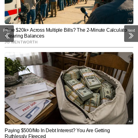
Prev
Next