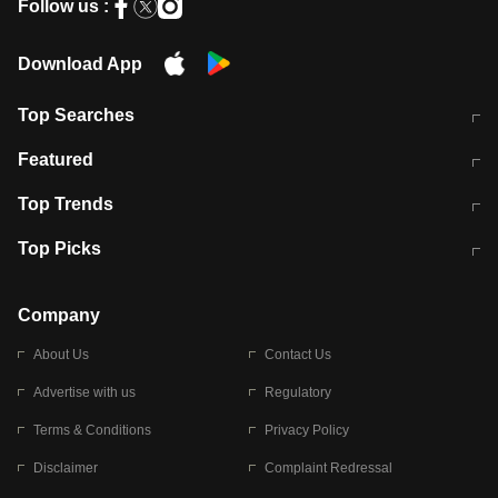
Follow us :
Download App
Top Searches
मुंबई में लगे 'जेन जी' के पोस्टर, लिखा- 'मैं
मानसून में वायरल इंफ्केशन से बचाव करेंगी ये
Featured
विद्यार्थियों के साथ हूं
होममेड़ ड्रिंक
10 अगस्त को विधानसभा का घेराव करेंगे
Pune News: प्राइवेट स्कूल में दर्दनाक
Top Trends
छात्र
हादसा
RBI का नया नियम: अब बैंकों को अपनी सभी
जम्मू-श्रीनगर नेशनल हाईवे पर आज वाहनों
Top Picks
शाखाओं में जमा पर देना होगा एकसमान ब्याज
की आवाजाही पूरी तरह ठप
अगले 14 घंटे दिल्ली-यूपी समेत इन राज्यों में
सोशल मीडिया पर वायरल हुई आईआईटी बॉम्बे
बारिश की चेतावनी
के स्टूडेंट की मार्कशीट
Company
About Us
Contact Us
Advertise with us
Regulatory
Terms & Conditions
Privacy Policy
Disclaimer
Complaint Redressal