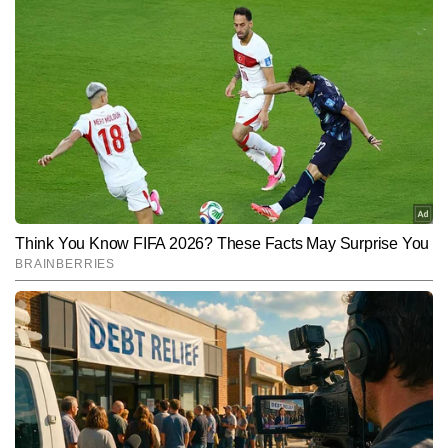
समीर कुमार ठाकुर
AUTHOR
समीर कुमार ठाकुर टाइम्स नाउ नवभारत डिजिटल की स्पोर्ट्स टीम के सदस्य हैं। 
करीब 10 वर्षों के पत्रकारिता अनुभव के साथ वे न केवल क्रिकेट, बल्कि हॉकी, 
फुटबॉल, बैडमिंटन और अन्य प्रमुख खेलों की गहरी समझ रखते हैं। खेलों की 
और पढ़ें
बारीकियों को पकड़ने, खिलाड़ियों के प्रदर्शन का विश्लेषण करने और मैच 
परिस्थितियों को सरल व रोचक अंदाज में समझाने की उनकी क्षमता उन्हें स्पोर्ट्स बीट 
का एक भरोसेमंद पत्रकार बनाती है। जर्नलिज़्म में डिप्लोमा कर चुके समीर ने टीवी 
Follow Us:
मीडिया में भी काम किया है, जिससे उन्हें लाइव न्यूज प्रेजेंटेशन, ब्रेकिंग अपडेट्स 
और विजुअल स्टोरीटेलिंग का अनुभव मिला। समीर अब तक 10,000 से अधिक 
आर्टिकल्स लिख चुके हैं, जिनमें कई एक्सक्लूसिव स्पोर्ट्स इंटरव्यू, ऑन-ग्राउंड 
Subscribe to our daily Newsletter!
रिपोर्टिंग और मैच व सीरीज आधारित विश्लेषण शामिल हैं।
SUBMIT