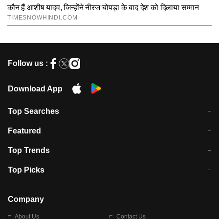
Follow us :
Download App
Top Searches
मुंबई में लगे 'जेन जी' के पोस्टर, लिखा- 'मैं
मानसून में वायरल इंफ्केशन से बचाव करेंगी ये
Featured
विद्यार्थियों के साथ हूं
होममेड़ ड्रिंक
10 अगस्त को विधानसभा का घेराव करेंगे
Pune News: प्राइवेट स्कूल में दर्दनाक
Top Trends
छात्र
हादसा
RBI का नया नियम: अब बैंकों को अपनी सभी
जम्मू-श्रीनगर नेशनल हाईवे पर आज वाहनों
Top Picks
शाखाओं में जमा पर देना होगा एकसमान ब्याज
की आवाजाही पूरी तरह ठप
अगले 14 घंटे दिल्ली-यूपी समेत इन राज्यों में
सोशल मीडिया पर वायरल हुई आईआईटी बॉम्बे
बारिश की चेतावनी
के स्टूडेंट की मार्कशीट
Company
About Us
Contact Us