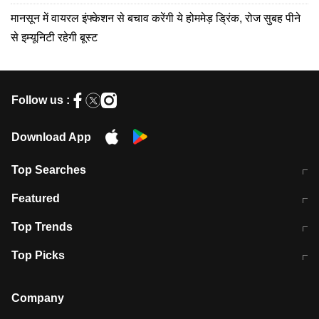
मानसून में वायरल इंफ्केशन से बचाव करेंगी ये होममेड़ ड्रिंक, रोज सुबह पीने
से इम्यूनिटी रहेगी बूस्ट
Follow us :
Download App
Top Searches
भरत तिवारी कथित एनकाउंटर मामले में बड़ी
CEC के चुनाव में CJI की भूमिका क्यों नहीं?
Featured
कार्रवाई
स्पेन में प्रवासियों का सैलाब! मोरक्को से
ITR फाइलिंग डेडलाइन चूके तो होंगे हिट
Top Trends
हजारों की घुसपैठ
विकेट
RBI का नया नियम: अब बैंकों को अपनी सभी
जम्मू-श्रीनगर नेशनल हाईवे पर आज वाहनों
Top Picks
शाखाओं में जमा पर देना होगा एकसमान ब्याज
की आवाजाही पूरी तरह ठप
अगले 14 घंटे दिल्ली-यूपी समेत इन राज्यों में
सोशल मीडिया पर वायरल हुई आईआईटी बॉम्बे
बारिश की चेतावनी
के स्टूडेंट की मार्कशीट
Company