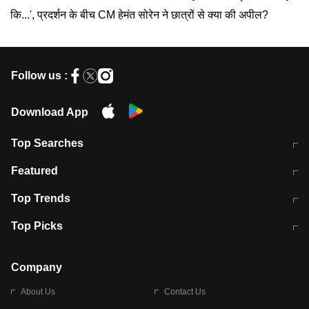
कि...', प्रदर्शन के बीच CM हेमंत सोरेन ने छात्रों से क्या की अपील?
Follow us :
Download App
Top Searches
मुंबई में लगे 'जेन जी' के पोस्टर, लिखा- 'मैं
मानसून में वायरल इंफ्केशन से बचाव करेंगी ये
Featured
विद्यार्थियों के साथ हूं
होममेड़ ड्रिंक
10 अगस्त को विधानसभा का घेराव करेंगे
Pune News: प्राइवेट स्कूल में दर्दनाक
Top Trends
छात्र
हादसा
RBI का नया नियम: अब बैंकों को अपनी सभी
जम्मू-श्रीनगर नेशनल हाईवे पर आज वाहनों
Top Picks
शाखाओं में जमा पर देना होगा एकसमान ब्याज
की आवाजाही पूरी तरह ठप
अगले 14 घंटे दिल्ली-यूपी समेत इन राज्यों में
सोशल मीडिया पर वायरल हुई आईआईटी बॉम्बे
बारिश की चेतावनी
के स्टूडेंट की मार्कशीट
Company
About Us
Contact Us