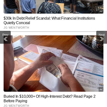
Prev
Next