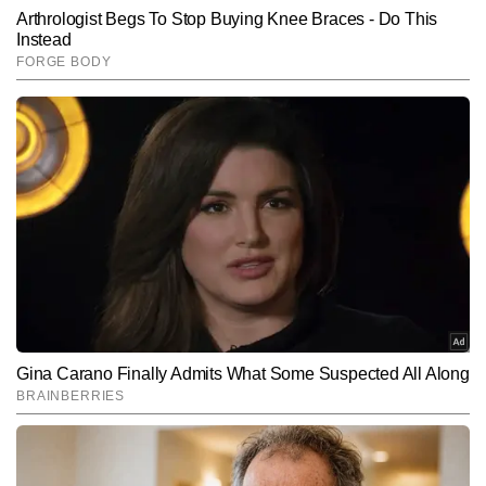
Hindi News
Lifestyle
End of Article
सुनीत सिंह
AUTHOR
सुनीत सिंह टाइम्स नाउ नवभारत डिजिटल में डिप्टी न्यूज एडिटर के रूप में कार्यरत हैं 
और लाइफस्टाइल सेक्शन में स्पेशल स्टोरीज प्रोजेक्ट का नेतृत्व कर रहे हैं। टीवी 
और डिजिटल पत्रकारिता में 13 वर्षों के अनुभव के साथ, सुनीत उन बहुमुखी 
और पढ़ें
पत्रकारों में शामिल हैं जिन्होंने न्यूजरूम और फील्ड—दोनों मोर्चों पर खुद को साबित 
किया है। माइक, कैमरा और एडिटिंग डेस्क तीनों से उनकी सहज जुगलबंदी ने उन्हें 
एक संतुलित और विश्वसनीय मीडिया प्रोफेशनल के रूप में स्थापित किया है। 
Follow Us:
पिछले 10 वर्षों से सुनीत लाइफस्टाइल, लिटरेचर, सिनेमा और संस्कृति से जुड़ी गहन 
व विश्लेषणात्मक स्टोरीज लिखते रहे हैं और अबतक 12,000 से अधिक आर्टिकल 
पब्लिश कर चुके हैं। उनकी लेखन शैली गहराई, मौलिक दृष्टिकोण और रिसर्च-
Subscribe to our daily Newsletter!
आधारित प्रस्तुति से पहचानी जाती है। वे विषयों की बारीकियों को पकड़कर उन्हें 
सरल, प्रभावी और पाठकों से जुड़ने वाली भाषा में ढालने में दक्ष हैं।
SUBMIT