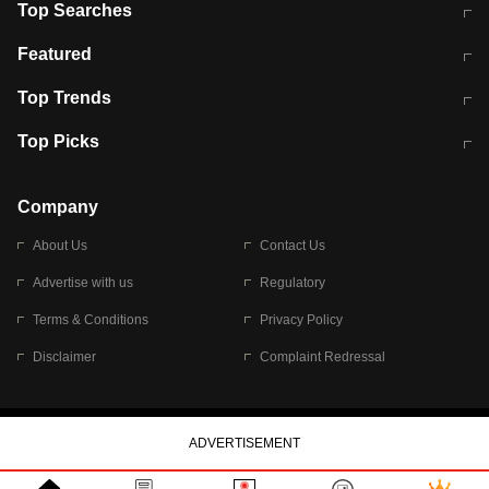
Top Searches
मुंबई में लगे 'जेन जी' के पोस्टर, लिखा- 'मैं
मानसून में वायरल इंफ्केशन से बचाव करेंगी ये
Featured
विद्यार्थियों के साथ हूं
होममेड़ ड्रिंक
10 अगस्त को विधानसभा का घेराव करेंगे
Pune News: प्राइवेट स्कूल में दर्दनाक
Top Trends
छात्र
हादसा
RBI का नया नियम: अब बैंकों को अपनी सभी
जम्मू-श्रीनगर नेशनल हाईवे पर आज वाहनों
Top Picks
शाखाओं में जमा पर देना होगा एकसमान ब्याज
की आवाजाही पूरी तरह ठप
अगले 14 घंटे दिल्ली-यूपी समेत इन राज्यों में
सोशल मीडिया पर वायरल हुई आईआईटी बॉम्बे
बारिश की चेतावनी
के स्टूडेंट की मार्कशीट
Company
About Us
Contact Us
Advertise with us
Regulatory
Terms & Conditions
Privacy Policy
Disclaimer
Complaint Redressal
© 2026 Bennett, Coleman & Company Limited