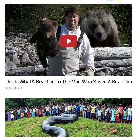
नहीं किया जा सकता है। और इसे आयोजित कराने वाला संगठन भी
शानदार है। अपने अनुभव के बारे में उन्होंने कहा कि इन पहाड़ियों
और पवित्र गुफा में एक खास तरह की शांति है। हमें लगता है कि इस
तरह की शांति बाकी जगह पर भी रहनी चाहिए।
Hindi News
India
End of Article
अमित कुमार मंडल
AUTHOR
अमित मंडल टाइम्स नाउ नवभारत डिजिटल में न्यूज डेस्क पर Assistant Editor 
के रूप में काम कर रहे हैं। प्रिंट, टीवी और डिजिटल—तीनों माध्यमों में कुल 
मिलाकर 15 सालों से अधिक का अनुभव उन्हें खबरों को देखने की व्यापक दृष्टि देता 
और पढ़ें
है। ब्रेकिंग न्यूज, लाइव ब्लॉग, स्पेशल स्टोरीज और एक्सप्लेनेर फॉर्मेट पर उनकी 