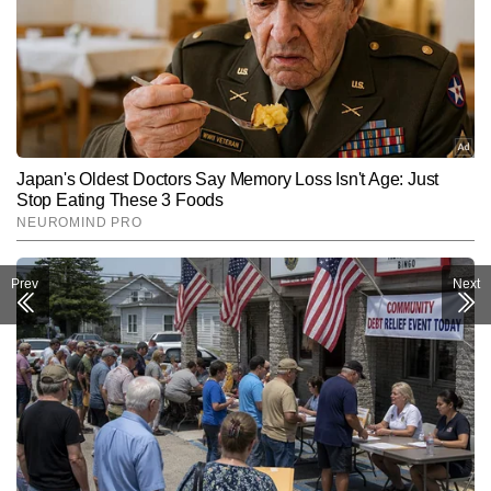
Prev
Next