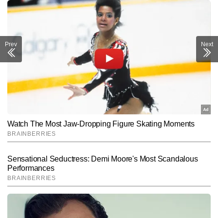
Prev
Next