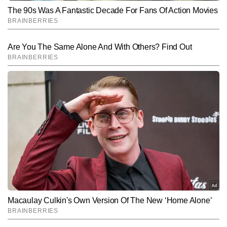
Hindi News
India
End of Article
अनुराग गुप्ता
AUTHOR
अनुराग गुप्ता टाइम्स नाउ नवभारत डिजिटल में सीनियर कॉपी एडिटर के रूप में 
कार्यरत हैं और मीडिया में 9 वर्षों का अनुभव रखते हैं। जर्नलिज़्म में मास्टर्स डिग्री 
हासिल करने के बाद से ही वे न्यूजरूम के विभिन्न आयामों—कॉपी एडिटिंग, कंटेंट 
और पढ़ें
क्यूरेशन और रियल-टाइम न्यूज मॉनिटरिंग में दक्षता के साथ काम कर रहे हैं। 
राष्ट्रीय, अंतरराष्ट्रीय और ब्रेकिंग न्यूज पर उनकी मजबूत पकड़ है। अनुराग खबरों 
की बारीकियों को समझने, फैक्ट चेकिंग और स्टोरी के अहम पहलुओं को पाठकों तक 
Follow Us:
सरल भाषा में पहुंचाने के लिए जाने जाते हैं। उन्होंने अब तक 10 हजार से अधिक 
खबरें प्रकाशित की हैं, जिनमें ब्रेकिंग अपडेट्स, एनालिटिकल कंटेंट, स्पेशल 
स्टोरीज और न्यूज एक्सप्लेनर्स शामिल हैं।
Subscribe to our daily Newsletter!
SUBMIT