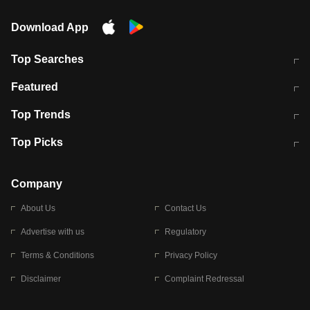
Download App
Top Searches
मुंबई में लगे 'जेन जी' के पोस्टर, लिखा- 'मैं
मानसून में वायरल इंफ्केशन से बचाव करेंगी ये
Featured
विद्यार्थियों के साथ हूं
होममेड़ ड्रिंक
10 अगस्त को विधानसभा का घेराव करेंगे
Pune News: प्राइवेट स्कूल में दर्दनाक
Top Trends
छात्र
हादसा
RBI का नया नियम: अब बैंकों को अपनी सभी
जम्मू-श्रीनगर नेशनल हाईवे पर आज वाहनों
Top Picks
शाखाओं में जमा पर देना होगा एकसमान ब्याज
की आवाजाही पूरी तरह ठप
अगले 14 घंटे दिल्ली-यूपी समेत इन राज्यों में
सोशल मीडिया पर वायरल हुई आईआईटी बॉम्बे
बारिश की चेतावनी
के स्टूडेंट की मार्कशीट
Company
About Us
Contact Us
Advertise with us
Regulatory
Terms & Conditions
Privacy Policy
Disclaimer
Complaint Redressal