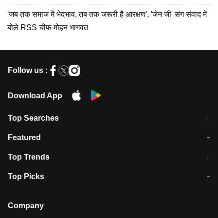
'जब तक समाज में भेदभाव, तब तक जरूरी है आरक्षण', 'जेन जी' संग संवाद में
बोले RSS चीफ मोहन भागवत
Follow us :
Download App
Top Searches
मुंबई में लगे 'जेन जी' के पोस्टर, लिखा- 'मैं
मानसून में वायरल इंफ्केशन से बचाव करेंगी ये
Featured
विद्यार्थियों के साथ हूं
होममेड़ ड्रिंक
10 अगस्त को विधानसभा का घेराव करेंगे
Pune News: प्राइवेट स्कूल में दर्दनाक
Top Trends
छात्र
हादसा
RBI का नया नियम: अब बैंकों को अपनी सभी
जम्मू-श्रीनगर नेशनल हाईवे पर आज वाहनों
Top Picks
शाखाओं में जमा पर देना होगा एकसमान ब्याज
की आवाजाही पूरी तरह ठप
अगले 14 घंटे दिल्ली-यूपी समेत इन राज्यों में
सोशल मीडिया पर वायरल हुई आईआईटी बॉम्बे
बारिश की चेतावनी
के स्टूडेंट की मार्कशीट
Company