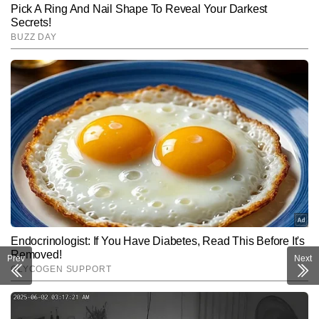
Prev
Next