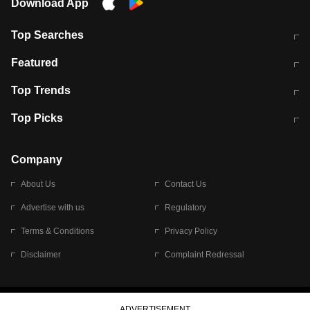
Download App
Top Searches
मुंबई में लगे 'जेन जी' के पोस्टर, लिखा- 'मैं
मानसून में वायरल इंफ्केशन से बचाव करेंगी ये
Featured
विद्यार्थियों के साथ हूं
होममेड़ ड्रिंक
10 अगस्त को विधानसभा का घेराव करेंगे
Pune News: प्राइवेट स्कूल में दर्दनाक
Top Trends
छात्र
हादसा
RBI का नया नियम: अब बैंकों को अपनी सभी
जम्मू-श्रीनगर नेशनल हाईवे पर आज वाहनों
Top Picks
शाखाओं में जमा पर देना होगा एकसमान ब्याज
की आवाजाही पूरी तरह ठप
अगले 14 घंटे दिल्ली-यूपी समेत इन राज्यों में
सोशल मीडिया पर वायरल हुई आईआईटी बॉम्बे
बारिश की चेतावनी
के स्टूडेंट की मार्कशीट
Company
About Us
Contact Us
Advertise with us
Regulatory
Terms & Conditions
Privacy Policy
Disclaimer
Complaint Redressal
© 2026 Bennett, Coleman & Company Limited