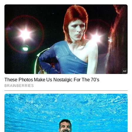
अनुराग गुप्ता
AUTHOR
अनुराग गुप्ता टाइम्स नाउ नवभारत डिजिटल में सीनियर कॉपी एडिटर के रूप में 
कार्यरत हैं और मीडिया में 9 वर्षों का अनुभव रखते हैं। जर्नलिज़्म में मास्टर्स डिग्री 
हासिल करने के बाद से ही वे न्यूजरूम के विभिन्न आयामों—कॉपी एडिटिंग, कंटेंट 
और पढ़ें
क्यूरेशन और रियल-टाइम न्यूज मॉनिटरिंग में दक्षता के साथ काम कर रहे हैं। 
राष्ट्रीय, अंतरराष्ट्रीय और ब्रेकिंग न्यूज पर उनकी मजबूत पकड़ है। अनुराग खबरों 
की बारीकियों को समझने, फैक्ट चेकिंग और स्टोरी के अहम पहलुओं को पाठकों तक 
Follow Us:
सरल भाषा में पहुंचाने के लिए जाने जाते हैं। उन्होंने अब तक 10 हजार से अधिक 
खबरें प्रकाशित की हैं, जिनमें ब्रेकिंग अपडेट्स, एनालिटिकल कंटेंट, स्पेशल 
स्टोरीज और न्यूज एक्सप्लेनर्स शामिल हैं।
Subscribe to our daily Newsletter!
SUBMIT