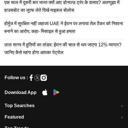
एक साल में दूसरी बार भारत क्यों आए डोनाल्ड ट्रंप के दामाद? अलप्पुझा में
हाउसबोट का लुत्फ लेते दिखे माइकल बोलोस
होर्मुज में सुरक्षित नहीं जहाज! UAE ने ईरान पर लगाया तेल टैंकर को निशाना
बनाने का आरोप; कहा- मिसाइल से हुआ हमला
लाल सागर में हूतियों का तांडव: ईरान की चाल से थम जाएगा 12% व्यापार?
जानिए कैसे महंगा होगा आपका पेट्रोल
Follow us :
Download App
Top Searches
मुंबई में लगे 'जेन जी' के पोस्टर, लिखा- 'मैं
मानसून में वायरल इंफ्केशन से बचाव करेंगी ये
Featured
विद्यार्थियों के साथ हूं
होममेड़ ड्रिंक
10 अगस्त को विधानसभा का घेराव करेंगे
Pune News: प्राइवेट स्कूल में दर्दनाक