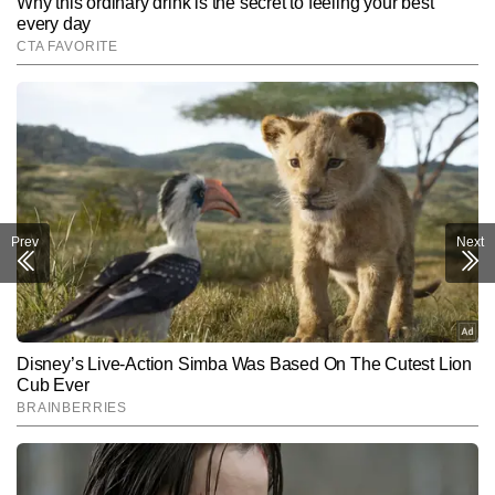
Prev
Next