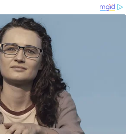
ता लाना और राज्य में सामाजिक सुधारों को मजबूत करना है।
MENT
EDUCATION
SPOR
ब्बा के जाने के बाद मैं बैचेन
योगी सरकार का बड़ा फैसला, 15,613
टेस्ट 
पिता मंसूर पटौदी को याद कर
आंगनबाड़ी केंद्र होंगे परिषदीय विद्यालय
भी नही
ं Saba Ali Khan
परिसरों में स्थानांतरित
 न्यूज डेस्क पर कार्यरत एक सीनियर जर्नलिस्ट हैं, जिन्हें पत्रकारिता में 20 वर्षों का 
ीकियों को समझने और तेजी से प्रस्तुत करने में उनकी विशेष दक्षता है। टीवी पत्रकारिता 
और पढ़ें
 में अनुभव होने के कारण वे समाचारों को बहुआयामी दृष्टिकोण से देखते हैं। देश–दुनिया की 