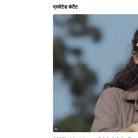
हिस्सा है। इस कदम का उद्देश्य नागरिक कानूनों में एकरूप
लिव-इन रिलेशनशिप
लेटेस्ट न्यूज
बहुविवाह
संपत्ति नियम
विवाह का अनिवार्य पंजीकरण
LIFESTYLE
ENTERTAIN
बारिश की फुहार संग स्ट्रीट स्टाइल पाव
Exclusive:'अ
भाजी का स्वाद अब घर पर! इंफ्लुएंसर
हो गई थी'- 
Neha Bisht की आसान रेसिपी हुई वायरल
इमोशनल हुई
रवि वैश्य
AUTHOR
रवि वैश्य टाइम्स नाउ नवभारत डिजिटल के
व्यापक अनुभव हासिल है। खबरों की बार
में रिपोर्टिंग और डेस्क—दोनों क्षेत्रों