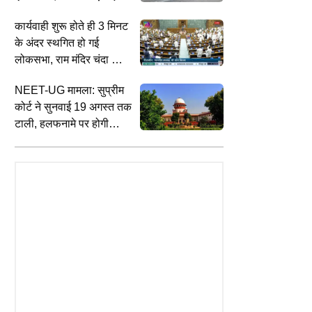
परखच्चे
कार्यवाही शुरू होते ही 3 मिनट
के अंदर स्थगित हो गई
लोकसभा, राम मंदिर चंदा चोरी
पर विपक्ष का हंगामा जारी
NEET-UG मामला: सुप्रीम
कोर्ट ने सुनवाई 19 अगस्त तक
टाली, हलफनामे पर होगी
विस्तृत सुनवाई
TS
SPIRITUALITY
S
कप्तानी में विराट कोहली के आस-पास
Akhiri Chahar Shamba 2026 Date :
क
ं टिकते बाबर आजम, एशिया में नंबर-1
साल 2026 में आखिरी चहार शम्बा कब है,
ट
क्यों खास होता है इस्लामिक सफर महीने का
क
आखिरी बुधवार