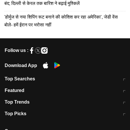
बंद; दिल्ली से केरल तक बारिश ने बढ़ाई मुश्किलें
'होर्मुज से नया शिपिंग रूट बनाने की कोशिश कर रहा अमेरिका', जेडी वेंस
बोले- हमें ईरान पर भरोसा नहीं
Follow us :
Download App
Top Searches
मुंबई में लगे 'जेन जी' के पोस्टर, लिखा- 'मैं
मानसून में वायरल इंफ्केशन से बचाव करेंगी ये
Featured
विद्यार्थियों के साथ हूं
होममेड़ ड्रिंक
10 अगस्त को विधानसभा का घेराव करेंगे
Pune News: प्राइवेट स्कूल में दर्दनाक
Top Trends
छात्र
हादसा
RBI का नया नियम: अब बैंकों को अपनी सभी
जम्मू-श्रीनगर नेशनल हाईवे पर आज वाहनों
Top Picks
शाखाओं में जमा पर देना होगा एकसमान ब्याज
की आवाजाही पूरी तरह ठप
अगले 14 घंटे दिल्ली-यूपी समेत इन राज्यों में
सोशल मीडिया पर वायरल हुई आईआईटी बॉम्बे
बारिश की चेतावनी
के स्टूडेंट की मार्कशीट