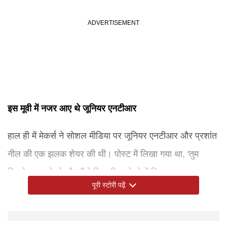
इस मूवी में नजर आए थे जूनियर एनटीआर
हाल ही में मेकर्स ने सोशल मीडिया पर जूनियर एनटीआर और प्रशांत
नील की एक झलक शेयर की थी। पोस्ट में लिखा गया था, 'तुम
बिजनेस जानते हो और मैं केमिस्ट्री… ये दोनों मिलकर सब कुछ
पूरी स्टोरी पढ़ें
बदलने वाले हैं।' फिल्म का टीजर तेलुगु, हिंदी, कन्नड़, तमिल और
मलयालम समेत पांच भाषाओं में रिलीज होगा। खबरें यह भी हैं कि