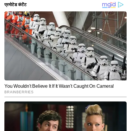
जूनियर एनटीआर मुंबई जाकर मीडिया को फिल्म का टीजर दिखा
सकते हैं। हालांकि, अभी तक इसकी आधिकारिक पुष्टि नहीं हुई है।
जूनियर एनटीआर आखिरी बार फिल्म वॉर 2 में नजर आए थे, जिसमें
उनके साथ ऋतिक रोशन और कियारा आडवाणी भी थे। इस मूवी को
लोगों ने कुछ खास रिस्पॉन्स नहीं दिया था।
Hindi News
Entertainment
South-Movies
End of Article
कुमार सरस
AUTHOR
कुमार सरस टाइम्स नाउ नवभारत डिजिटल में एंटरटेनमेंट राइटर के रूप में कार्यरत 
हैं। उनकी लेखन शैली सरल, स्पष्ट और रोचक है, जो पाठकों को तुरंत जोड़ लेती 