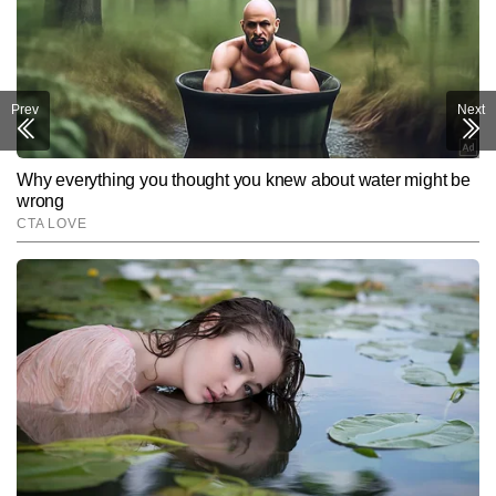
Prev
Next