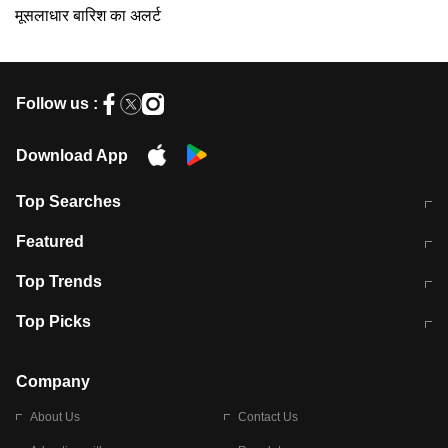
मूसलाधार बारिश का अलर्ट
Follow us :
Download App
Top Searches
मुंबई में लगे 'जेन जी' के पोस्टर, लिखा- 'मैं
मानसून में वायरल इंफ्केशन से बचाव करेंगी ये
Featured
विद्यार्थियों के साथ हूं
होममेड़ ड्रिंक
10 अगस्त को विधानसभा का घेराव करेंगे
Pune News: प्राइवेट स्कूल में दर्दनाक
Top Trends
छात्र
हादसा
RBI का नया नियम: अब बैंकों को अपनी सभी
जम्मू-श्रीनगर नेशनल हाईवे पर आज वाहनों
Top Picks
शाखाओं में जमा पर देना होगा एकसमान ब्याज
की आवाजाही पूरी तरह ठप
अगले 14 घंटे दिल्ली-यूपी समेत इन राज्यों में
सोशल मीडिया पर वायरल हुई आईआईटी बॉम्बे
बारिश की चेतावनी
के स्टूडेंट की मार्कशीट
Company
About Us
Contact Us