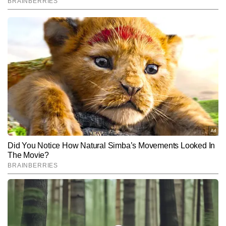
End of Article
कुमार सरस
AUTHOR
कुमार सरस टाइम्स नाउ नवभारत डिजिटल में एंटरटेनमेंट राइटर के रूप में कार्यरत 
हैं। उनकी लेखन शैली सरल, स्पष्ट और रोचक है, जो पाठकों को तुरंत जोड़ लेती 
है। कुमार सरस को बॉलीवुड, टीवी और OTT की ट्रेंडिंग खबरों पर काम करने में 
और पढ़ें
खास रुचि है। अब तक उन्होंने 2,500 से अधिक आर्टिकल्स लिखे हैं, जिनमें ब्रेकिंग 
न्यूज़, एक्सक्लूसिव अपडेट्स और एंटरटेनमेंट फीचर्स शामिल हैं।
Follow Us:
Subscribe to our daily Newsletter!
SUBMIT