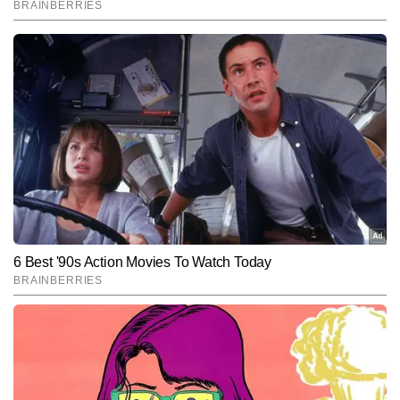
End of Article
पूजा कुमारी
AUTHOR
पूजा टाइम्स नाउ नवभारत डिजिटल की सिटी डेस्क पर कार्यरत हैं। जर्नलिज़्म में 
पीजी डिप्लोमा कर चुकी पूजा को टीवी मीडिया में भी काम करने का अनुभव है। शहरी 
मुद्दों की गहरी समझ के कारण पूजा लोकल न्यूज, मेट्रो व रेल अपडेट्स, रोड और 
और पढ़ें
इंफ्रास्ट्रक्चर, लोकल डेवलपमेंट, मौसम, क्राइम, स्थानीय राजनीति और सामाजिक 
मुद्दों पर मजबूत पकड़ रखती हैं। शहरों की नब्ज पहचानने और स्थानीय 
संवेदनशीलताओं को खबरों में प्रभावी ढंग से पिरोने की क्षमता उनकी राइटिंग स्किल 
Follow Us:
को विशेष बनाती है। पूजा अब तक 3,000 से अधिक न्यूज रिपोर्ट्स लिख चुकी हैं, 
जिनमें कई महत्वपूर्ण लोकल अपडेट्स, विश्लेषणात्मक स्टोरीज और रिपोर्ताज शामिल 
हैं।
Subscribe to our daily Newsletter!
SUBMIT