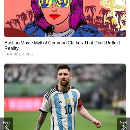
Prev
Next