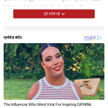
मिमी और बरेली में 11.8 मिमी बारिश रिकॉर्ड हुई। वहीं आगरा,
पूरी स्टोरी पढ़ें
पीलीभीत, शाहजहांपुर और सहारनपुर में 50 से 70 किमी प्रति घंटे
की रफ्तार से आंधी चली, साथ ही बारिश भी दर्ज की गई। एक ओर
बारिश तो दूसरी ओर गर्मी का तांड़व देखने को मिला। प्रयागराज,
झांसी, हमीरपुर और वाराणसी में मंगलवार को 40 डिग्री पार तापमान
पहुंच गया।
Hindi News
Cities