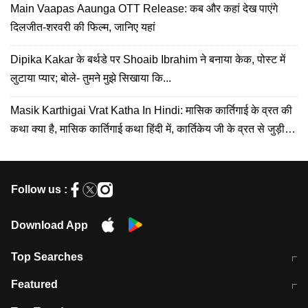
Main Vaapas Aaunga OTT Release: कब और कहां देख पाएंगे
दिलजीत-शरवरी की फिल्म, जानिए यहां
Dipika Kakar के बर्थडे पर Shoaib Ibrahim ने बनाया केक, पोस्ट में
लुटाया प्यार; बोले- तुमने मुझे सिखाया कि...
Masik Karthigai Vrat Katha In Hindi: मासिक कार्तिगाई के व्रत की
कथा क्या है, मासिक कार्तिगाई कथा हिंदी में, कार्तिकेय जी के व्रत से जुड़ी
कहानी
Follow us :
Download App
Top Searches
मुंबई में लगे 'जेन जी' के पोस्टर, लिखा- 'मैं
मानसून में वायरल इंफ्केशन से बचाव करेंगी ये
Featured
विद्यार्थियों के साथ हूं
होममेड़ ड्रिंक