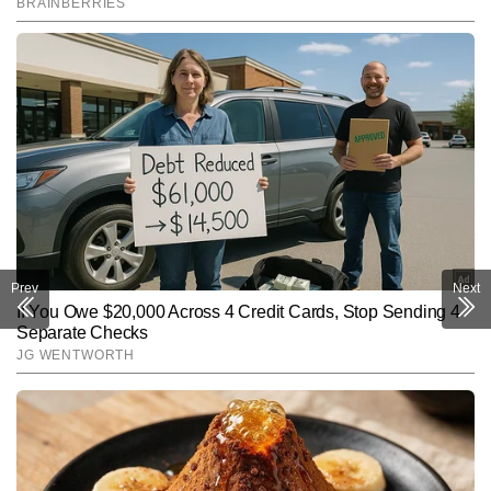
Prev
Next