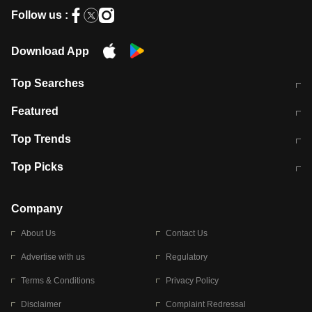
Follow us :
Download App
Top Searches
मुंबई में लगे 'जेन जी' के पोस्टर, लिखा- 'मैं
मानसून में वायरल इंफ्केशन से बचाव करेंगी ये
Featured
विद्यार्थियों के साथ हूं
होममेड़ ड्रिंक
10 अगस्त को विधानसभा का घेराव करेंगे
Pune News: प्राइवेट स्कूल में दर्दनाक
Top Trends
छात्र
हादसा
RBI का नया नियम: अब बैंकों को अपनी सभी
जम्मू-श्रीनगर नेशनल हाईवे पर आज वाहनों
Top Picks
शाखाओं में जमा पर देना होगा एकसमान ब्याज
की आवाजाही पूरी तरह ठप
अगले 14 घंटे दिल्ली-यूपी समेत इन राज्यों में
सोशल मीडिया पर वायरल हुई आईआईटी बॉम्बे
बारिश की चेतावनी
के स्टूडेंट की मार्कशीट
Company
About Us
Contact Us
Advertise with us
Regulatory
Terms & Conditions
Privacy Policy
Disclaimer
Complaint Redressal