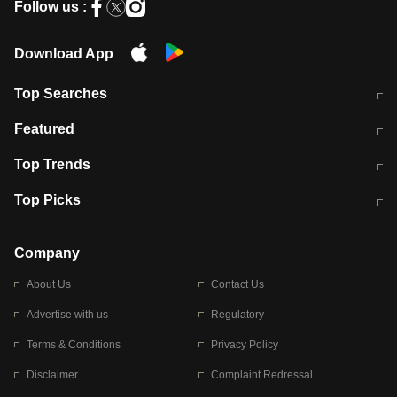
Follow us :
Download App
Top Searches
मुंबई में लगे 'जेन जी' के पोस्टर, लिखा- 'मैं
मानसून में वायरल इंफ्केशन से बचाव करेंगी ये
Featured
विद्यार्थियों के साथ हूं
होममेड़ ड्रिंक
10 अगस्त को विधानसभा का घेराव करेंगे
Pune News: प्राइवेट स्कूल में दर्दनाक
Top Trends
छात्र
हादसा
RBI का नया नियम: अब बैंकों को अपनी सभी
जम्मू-श्रीनगर नेशनल हाईवे पर आज वाहनों
Top Picks
शाखाओं में जमा पर देना होगा एकसमान ब्याज
की आवाजाही पूरी तरह ठप
अगले 14 घंटे दिल्ली-यूपी समेत इन राज्यों में
सोशल मीडिया पर वायरल हुई आईआईटी बॉम्बे
बारिश की चेतावनी
के स्टूडेंट की मार्कशीट
Company
About Us
Contact Us
Advertise with us
Regulatory
Terms & Conditions
Privacy Policy
Disclaimer
Complaint Redressal