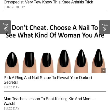
Prev
Next