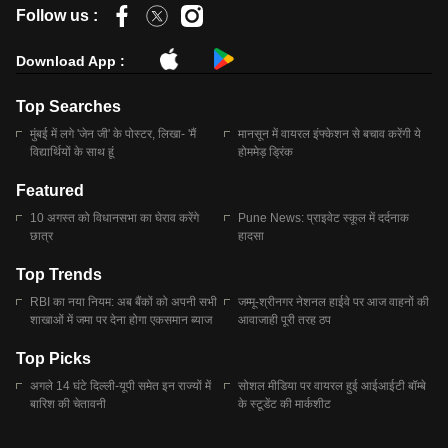
Follow us :
Download App :
Top Searches
मुंबई में लगे 'जेन जी' के पोस्टर, लिखा- 'मैं
मानसून में वायरल इंफ्केशन से बचाव करेंगी ये
विद्यार्थियों के साथ हूं
होममेड़ ड्रिंक
Featured
10 अगस्त को विधानसभा का घेराव करेंगे
Pune News: प्राइवेट स्कूल में दर्दनाक
छात्र
हादसा
Top Trends
RBI का नया नियम: अब बैंकों को अपनी सभी
जम्मू-श्रीनगर नेशनल हाईवे पर आज वाहनों की
शाखाओं में जमा पर देना होगा एकसमान ब्याज
आवाजाही पूरी तरह ठप
Top Picks
अगले 14 घंटे दिल्ली-यूपी समेत इन राज्यों में
सोशल मीडिया पर वायरल हुई आईआईटी बॉम्बे
बारिश की चेतावनी
के स्टूडेंट की मार्कशीट