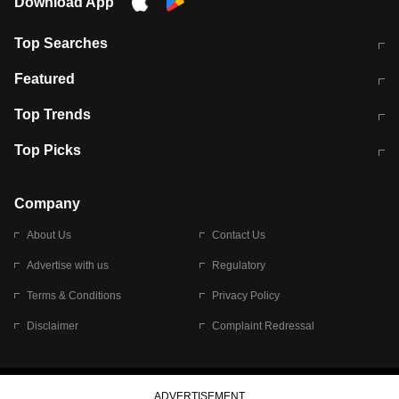
Download App
Top Searches
मुंबई में लगे 'जेन जी' के पोस्टर, लिखा- 'मैं
मानसून में वायरल इंफ्केशन से बचाव करेंगी ये
Featured
विद्यार्थियों के साथ हूं
होममेड़ ड्रिंक
10 अगस्त को विधानसभा का घेराव करेंगे
Pune News: प्राइवेट स्कूल में दर्दनाक
Top Trends
छात्र
हादसा
RBI का नया नियम: अब बैंकों को अपनी सभी
जम्मू-श्रीनगर नेशनल हाईवे पर आज वाहनों
Top Picks
शाखाओं में जमा पर देना होगा एकसमान ब्याज
की आवाजाही पूरी तरह ठप
अगले 14 घंटे दिल्ली-यूपी समेत इन राज्यों में
सोशल मीडिया पर वायरल हुई आईआईटी बॉम्बे
बारिश की चेतावनी
के स्टूडेंट की मार्कशीट
Company
About Us
Contact Us
Advertise with us
Regulatory
Terms & Conditions
Privacy Policy
Disclaimer
Complaint Redressal
© 2026 Bennett, Coleman & Company Limited