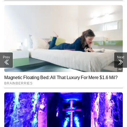
Prev
Next