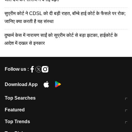
सुप्रीम कोर्ट ने CDSL को दी बड़ी राहत, बॉम्बे हाई कोर्ट के फैसले पर रोक;
जानिए क्या करती है यह संस्था
दुष्कर्म केस में नारायण साईं को सुप्रीम कोर्ट से बड़ा झटका, हाईकोर्ट के
आदेश में दखल से इनकार
Follow us :
Download App
Top Searches
मुंबई में लगे 'जेन जी' के पोस्टर, लिखा- 'मैं
मानसून में वायरल इंफ्केशन से बचाव करेंगी ये
Featured
विद्यार्थियों के साथ हूं
होममेड़ ड्रिंक
10 अगस्त को विधानसभा का घेराव करेंगे
Pune News: प्राइवेट स्कूल में दर्दनाक
Top Trends
छात्र
हादसा