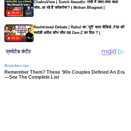
ChakraView | Sumit Awasthi: रांची में जंतर-मंतर वाला
जोश..आ रहे हैं 'कॉकरोच'? | Mohan Bhagwat |
39:04
Rashtravad Debate | Rahul का 'नूरी' वाला वीडियो..PM की
स्वदेशी अपील कौन जीत रहा Gen-Z का दिल ? |
36:56