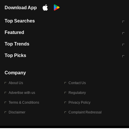
Download App
Top Searches
मुंबई में लगे 'जेन जी' के पोस्टर, लिखा- 'मैं
मानसून में वायरल इंफ्केशन से बचाव करेंगी ये
Featured
विद्यार्थियों के साथ हूं
होममेड़ ड्रिंक
10 अगस्त को विधानसभा का घेराव करेंगे
Pune News: प्राइवेट स्कूल में दर्दनाक
Top Trends
छात्र
हादसा
RBI का नया नियम: अब बैंकों को अपनी सभी
जम्मू-श्रीनगर नेशनल हाईवे पर आज वाहनों
Top Picks
शाखाओं में जमा पर देना होगा एकसमान ब्याज
की आवाजाही पूरी तरह ठप
अगले 14 घंटे दिल्ली-यूपी समेत इन राज्यों में
सोशल मीडिया पर वायरल हुई आईआईटी बॉम्बे
बारिश की चेतावनी
के स्टूडेंट की मार्कशीट
Company
About Us
Contact Us
Advertise with us
Regulatory
Terms & Conditions
Privacy Policy
Disclaimer
Complaint Redressal