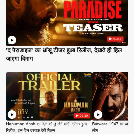
01:43
'द पैराडाइज' का धांसू टीजर हुआ रिलीज, देखते ही हिल
जाएगा दिमाग
02:30
Hanuman Ansh का दिल को छू लेने वाली ट्रेलर हुआ
Batwara 1947 का धांसू ट
रिलीज, इस दिन दस्तक देगी फिल्म
लोग