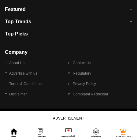
मुंबई में लगे 'जेन जी' के पोस्टर, लिखा- 'मैं
मानसून में वायरल इंफ्केशन से बचाव करेंगी ये
Featured
विद्यार्थियों के साथ हूं
होममेड़ ड्रिंक
10 अगस्त को विधानसभा का घेराव करेंगे
Pune News: प्राइवेट स्कूल में दर्दनाक
Top Trends
छात्र
हादसा
RBI का नया नियम: अब बैंकों को अपनी सभी
जम्मू-श्रीनगर नेशनल हाईवे पर आज वाहनों
Top Picks
शाखाओं में जमा पर देना होगा एकसमान ब्याज
की आवाजाही पूरी तरह ठप
अगले 14 घंटे दिल्ली-यूपी समेत इन राज्यों में
सोशल मीडिया पर वायरल हुई आईआईटी बॉम्बे
बारिश की चेतावनी
के स्टूडेंट की मार्कशीट
Company
About Us
Contact Us
Advertise with us
Regulatory
Terms & Conditions
Privacy Policy
Disclaimer
Complaint Redressal
© 2026 Bennett, Coleman & Company Limited