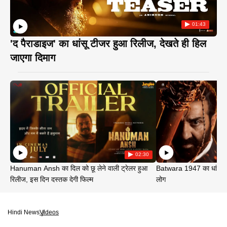
01:43
'द पैराडाइज' का धांसू टीजर हुआ रिलीज, देखते ही हिल
जाएगा दिमाग
02:30
Hanuman Ansh का दिल को छू लेने वाली ट्रेलर हुआ
Batwara 1947 का धांसू ट
रिलीज, इस दिन दस्तक देगी फिल्म
लोग
Hindi News
Videos