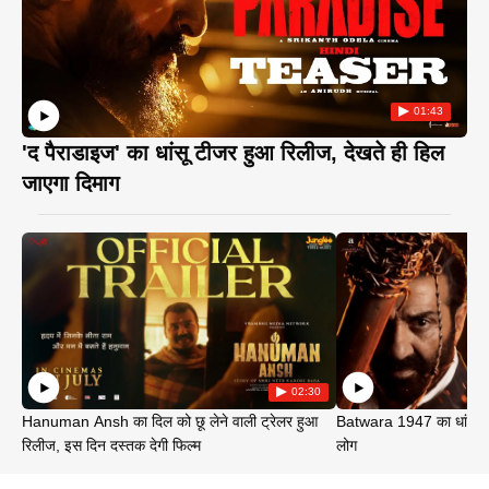
01:43
'द पैराडाइज' का धांसू टीजर हुआ रिलीज, देखते ही हिल
जाएगा दिमाग
02:30
Hanuman Ansh का दिल को छू लेने वाली ट्रेलर हुआ
Batwara 1947 का धांसू ट
रिलीज, इस दिन दस्तक देगी फिल्म
लोग