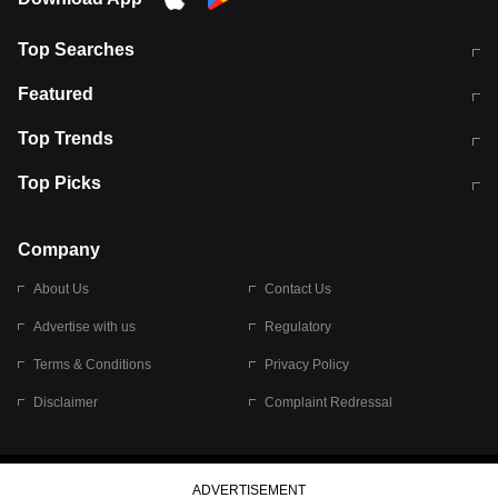
Top Searches
मुंबई में लगे 'जेन जी' के पोस्टर, लिखा- 'मैं
मानसून में वायरल इंफ्केशन से बचाव करेंगी ये
Featured
विद्यार्थियों के साथ हूं
होममेड़ ड्रिंक
10 अगस्त को विधानसभा का घेराव करेंगे
Pune News: प्राइवेट स्कूल में दर्दनाक
Top Trends
छात्र
हादसा
RBI का नया नियम: अब बैंकों को अपनी सभी
जम्मू-श्रीनगर नेशनल हाईवे पर आज वाहनों
Top Picks
शाखाओं में जमा पर देना होगा एकसमान ब्याज
की आवाजाही पूरी तरह ठप
अगले 14 घंटे दिल्ली-यूपी समेत इन राज्यों में
सोशल मीडिया पर वायरल हुई आईआईटी बॉम्बे
बारिश की चेतावनी
के स्टूडेंट की मार्कशीट
Company
About Us
Contact Us
Advertise with us
Regulatory
Terms & Conditions
Privacy Policy
Disclaimer
Complaint Redressal
© 2026 Bennett, Coleman & Company Limited