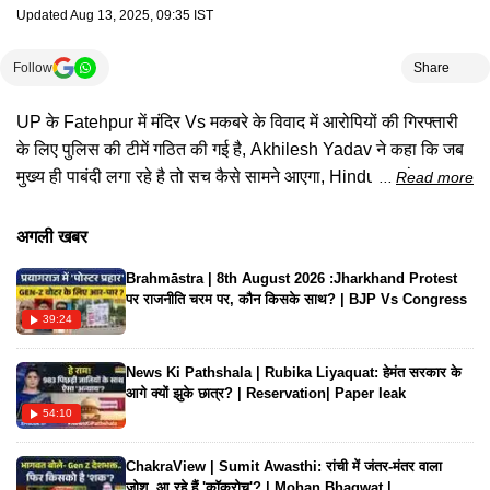
Updated
Aug 13, 2025, 09:35 IST
Follow
Share
UP के Fatehpur में मंदिर Vs मकबरे के विवाद में आरोपियों की गिरफ्तारी
के लिए पुलिस की टीमें गठित की गई है, Akhilesh Yadav ने कहा कि जब
मुख्य ही पाबंदी लगा रहे है तो सच कैसे सामने आएगा, Hindu पक्ष ने कहा 16
Read more
अगस्त को जन्माष्टमी पर हर हाल में मंदिर उतरेंगे पुजारी, देखिए पूरी ख़बर...
अगली खबर
Brahmāstra | 8th August 2026 :Jharkhand Protest
पर राजनीति चरम पर, कौन किसके साथ? | BJP Vs Congress
39:24
News Ki Pathshala | Rubika Liyaquat: हेमंत सरकार के
आगे क्यों झुके छात्र? | Reservation| Paper leak
54:10
ChakraView | Sumit Awasthi: रांची में जंतर-मंतर वाला
जोश..आ रहे हैं 'कॉकरोच'? | Mohan Bhagwat |