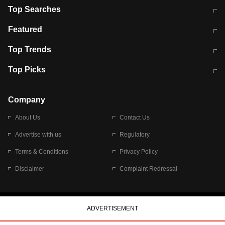
Top Searches
भरत तिवारी कथित एनकाउंटर मामले में बड़ी
CEC के चुनाव में CJI की भूमिका क्यों नहीं?
Featured
कार्रवाई
स्पेन में प्रवासियों का सैलाब! मोरक्को से
ITR फाइलिंग डेडलाइन चूके तो होंगे हिट
Top Trends
हजारों की घुसपैठ
विकेट
RBI का नया नियम: अब बैंकों को अपनी सभी
जम्मू-श्रीनगर नेशनल हाईवे पर आज वाहनों
Top Picks
शाखाओं में जमा पर देना होगा एकसमान ब्याज
की आवाजाही पूरी तरह ठप
अगले 14 घंटे दिल्ली-यूपी समेत इन राज्यों में
सोशल मीडिया पर वायरल हुई आईआईटी बॉम्बे
बारिश की चेतावनी
के स्टूडेंट की मार्कशीट
Company
About Us
Contact Us
Advertise with us
Regulatory
Terms & Conditions
Privacy Policy
Disclaimer
Complaint Redressal
© 2026 Bennett, Coleman & Company Limited