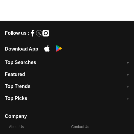
Follow us :
Download App
Top Searches
मुंबई में लगे 'जेन जी' के पोस्टर, लिखा- 'मैं
मानसून में वायरल इंफ्केशन से बचाव करेंगी ये
Featured
विद्यार्थियों के साथ हूं
होममेड़ ड्रिंक
10 अगस्त को विधानसभा का घेराव करेंगे
Pune News: प्राइवेट स्कूल में दर्दनाक
Top Trends
छात्र
हादसा
RBI का नया नियम: अब बैंकों को अपनी सभी
जम्मू-श्रीनगर नेशनल हाईवे पर आज वाहनों
Top Picks
शाखाओं में जमा पर देना होगा एकसमान ब्याज
की आवाजाही पूरी तरह ठप
अगले 14 घंटे दिल्ली-यूपी समेत इन राज्यों में
सोशल मीडिया पर वायरल हुई आईआईटी बॉम्बे
बारिश की चेतावनी
के स्टूडेंट की मार्कशीट
Company
About Us
Contact Us