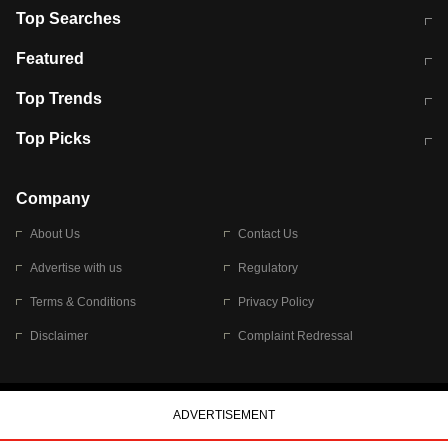
Top Searches
मुंबई में लगे 'जेन जी' के पोस्टर, लिखा- 'मैं
मानसून में वायरल इंफ्केशन से बचाव करेंगी ये
Featured
विद्यार्थियों के साथ हूं
होममेड़ ड्रिंक
10 अगस्त को विधानसभा का घेराव करेंगे
Pune News: प्राइवेट स्कूल में दर्दनाक
Top Trends
छात्र
हादसा
RBI का नया नियम: अब बैंकों को अपनी सभी
जम्मू-श्रीनगर नेशनल हाईवे पर आज वाहनों
Top Picks
शाखाओं में जमा पर देना होगा एकसमान ब्याज
की आवाजाही पूरी तरह ठप
अगले 14 घंटे दिल्ली-यूपी समेत इन राज्यों में
सोशल मीडिया पर वायरल हुई आईआईटी बॉम्बे
बारिश की चेतावनी
के स्टूडेंट की मार्कशीट
Company
About Us
Contact Us
Advertise with us
Regulatory
Terms & Conditions
Privacy Policy
Disclaimer
Complaint Redressal
© 2026 Bennett, Coleman & Company Limited