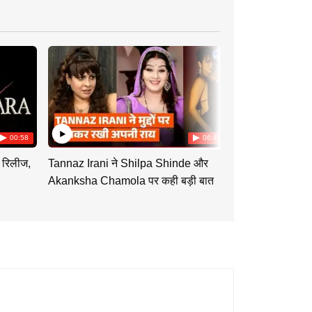
00:58
06:44
 रिलीज,
Tannaz Irani ने Shilpa Shinde और
Tu Hi Re Dil 
Akanksha Chamola पर कही बड़ी बात
Swati को साथ दे