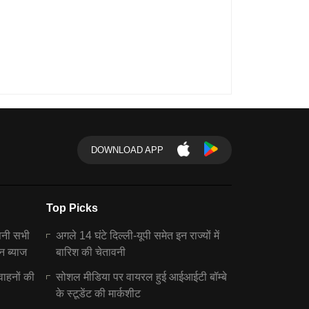
DOWNLOAD APP
Top Picks
पनी सभी
अगले 14 घंटे दिल्ली-यूपी समेत इन राज्यों में
न ब्याज
बारिश की चेतावनी
वाहनों की
सोशल मीडिया पर वायरल हुई आईआईटी बॉम्बे
के स्टूडेंट की मार्कशीट