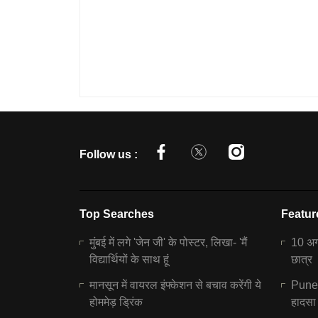
Follow us :
Top Searches
Featur
मुंबई में लगे 'जेन जी' के पोस्टर, लिखा- 'मैं
10 अगस
विद्यार्थियों के साथ हूं
छात्र
मानसून में वायरल इंफ्केशन से बचाव करेंगी ये
Pune N
होममेड़ ड्रिंक
हादसा