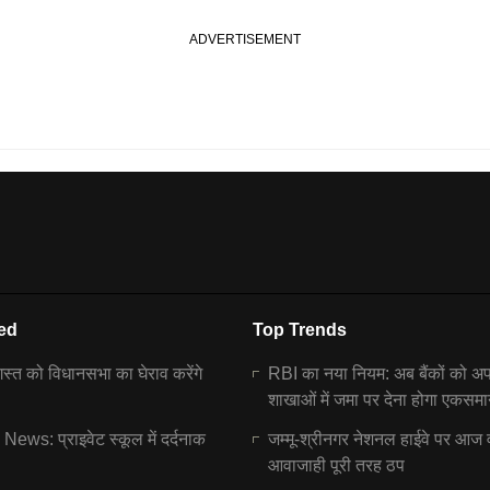
ed
Top Trends
्त को विधानसभा का घेराव करेंगे
RBI का नया नियम: अब बैंकों को अ
शाखाओं में जमा पर देना होगा एकसमा
ews: प्राइवेट स्कूल में दर्दनाक
जम्मू-श्रीनगर नेशनल हाईवे पर आज 
आवाजाही पूरी तरह ठप