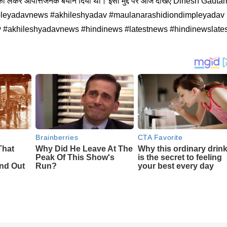
ो लेकर आपत्तिजनक बयान दिया था। इसी मुद्दे पर आज देखिए Dinesh Gauta
pleyadavnews #akhileshyadav #maulanarashidiondimpleyadav
v #akhileshyadavnews #hindinews #latestnews #hindinewslates