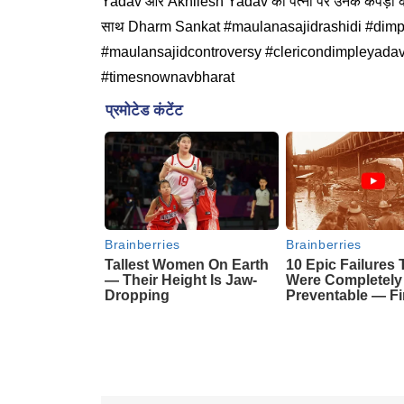
Yadav और Akhilesh Yadav की पत्नी पर उनके कपड़ों क
साथ Dharm Sankat #maulanasajidrashidi #dim
#maulansajidcontroversy #clericondimpleyada
#timesnownavbharat