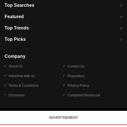
Top Searches
मुंबई में लगे 'जेन जी' के पोस्टर, लिखा- 'मैं
मानसून में वायरल इंफ्केशन से बचाव करेंगी ये
Featured
विद्यार्थियों के साथ हूं
होममेड़ ड्रिंक
10 अगस्त को विधानसभा का घेराव करेंगे
Pune News: प्राइवेट स्कूल में दर्दनाक
Top Trends
छात्र
हादसा
RBI का नया नियम: अब बैंकों को अपनी सभी
जम्मू-श्रीनगर नेशनल हाईवे पर आज वाहनों
Top Picks
शाखाओं में जमा पर देना होगा एकसमान ब्याज
की आवाजाही पूरी तरह ठप
अगले 14 घंटे दिल्ली-यूपी समेत इन राज्यों में
सोशल मीडिया पर वायरल हुई आईआईटी बॉम्बे
बारिश की चेतावनी
के स्टूडेंट की मार्कशीट
Company
About Us
Contact Us
Advertise with us
Regulatory
Terms & Conditions
Privacy Policy
Disclaimer
Complaint Redressal
© 2026 Bennett, Coleman & Company Limited