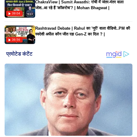
ChakraView | Sumit Awasthi: रांची में जंतर-मंतर वाला
जोश..आ रहे हैं 'कॉकरोच'? | Mohan Bhagwat |
39:04
Rashtravad Debate | Rahul का 'नूरी' वाला वीडियो..PM की
स्वदेशी अपील कौन जीत रहा Gen-Z का दिल ? |
36:56