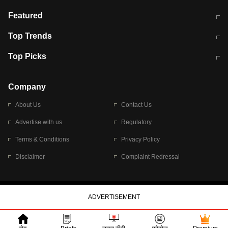
मुंबई में लगे 'जेन जी' के पोस्टर, लिखा- 'मैं
मानसून में वायरल इंफ्केशन से बचाव करेंगी ये
Featured
विद्यार्थियों के साथ हूं
होममेड़ ड्रिंक
10 अगस्त को विधानसभा का घेराव करेंगे
Pune News: प्राइवेट स्कूल में दर्दनाक
Top Trends
छात्र
हादसा
RBI का नया नियम: अब बैंकों को अपनी सभी
जम्मू-श्रीनगर नेशनल हाईवे पर आज वाहनों
Top Picks
शाखाओं में जमा पर देना होगा एकसमान ब्याज
की आवाजाही पूरी तरह ठप
अगले 14 घंटे दिल्ली-यूपी समेत इन राज्यों में
सोशल मीडिया पर वायरल हुई आईआईटी बॉम्बे
बारिश की चेतावनी
के स्टूडेंट की मार्कशीट
Company
About Us
Contact Us
Advertise with us
Regulatory
Terms & Conditions
Privacy Policy
Disclaimer
Complaint Redressal
© 2026 Bennett, Coleman & Company Limited