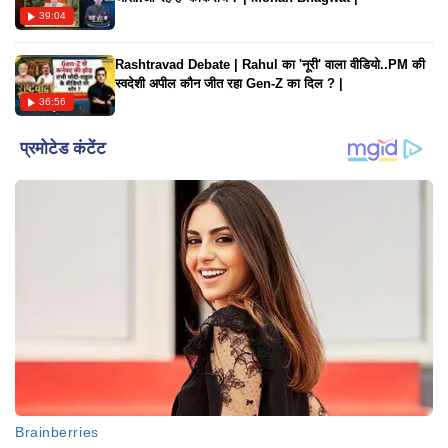
39:04
Rashtravad Debate | Rahul का 'नूरी' वाला वीडियो..PM की
स्वदेशी अपील कौन जीत रहा Gen-Z का दिल ? |
36:56