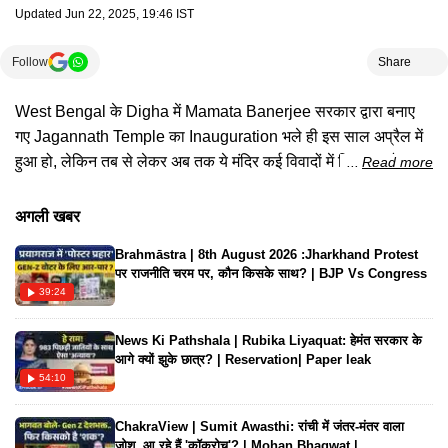
Updated
Jun 22, 2025, 19:46 IST
Follow
Share
West Bengal के Digha में Mamata Banerjee सरकार द्वारा बनाए
गए Jagannath Temple का Inauguration भले ही इस साल अप्रैल में
हुआ हो, लेकिन तब से लेकर अब तक ये मंदिर कई विवादों में घिरा रहा है। अब
Read more
नया विवाद मंदिर के Prasad को लेकर है। BJP का आरोप है कि मंदिर का
प्रसाद Muslim-Owned Shops से बनवाया जा रहा है और जिन दुकानों
अगली खबर
में Prasad बिकता है, वहीं Halal Kebab भी मिल रहा है। आस्था,
Brahmāstra | 8th August 2026 :Jharkhand Protest
राजनीति और तुष्टिकरण की इस बहस को जानिए इस रिपोर्ट में।..
पर राजनीति चरम पर, कौन किसके साथ? | BJP Vs Congress
39:24
News Ki Pathshala | Rubika Liyaquat: हेमंत सरकार के
आगे क्यों झुके छात्र? | Reservation| Paper leak
54:10
ChakraView | Sumit Awasthi: रांची में जंतर-मंतर वाला
जोश..आ रहे हैं 'कॉकरोच'? | Mohan Bhagwat |