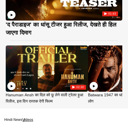
01:43
'द पैराडाइज' का धांसू टीजर हुआ रिलीज, देखते ही हिल
जाएगा दिमाग
02:30
Hanuman Ansh का दिल को छू लेने वाली ट्रेलर हुआ
Batwara 1947 का धांसू ट
रिलीज, इस दिन दस्तक देगी फिल्म
लोग
Hindi News
Videos