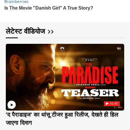
लेटेस्ट वीडियोज
01:43
'द पैराडाइज' का धांसू टीजर हुआ रिलीज, देखते ही हिल
जाएगा दिमाग