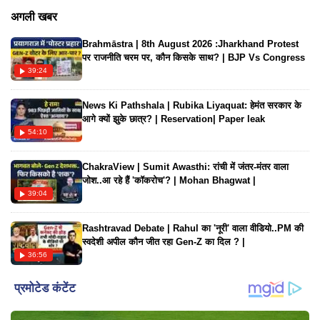
किया है। मीडिया रिपोर्ट्स की मानें तो ये फैसला आपसी समझदारी से नहीं
अगली खबर
लिया गया है। लेकिन मुंबई हाईकोर्ट में तलाक की अर्जी डाल दी गई है।
Brahmāstra | 8th August 2026 :Jharkhand Protest
उर्मिला मातोंडकर और मोहसिन अख्तर मीर की तलाक की खबर सुनकर फैंस
पर राजनीति चरम पर, कौन किसके साथ? | BJP Vs Congress
भी हैरान हैं।
39:24
News Ki Pathshala | Rubika Liyaquat: हेमंत सरकार के
आगे क्यों झुके छात्र? | Reservation| Paper leak
54:10
ChakraView | Sumit Awasthi: रांची में जंतर-मंतर वाला
जोश..आ रहे हैं 'कॉकरोच'? | Mohan Bhagwat |
39:04
Rashtravad Debate | Rahul का 'नूरी' वाला वीडियो..PM की
स्वदेशी अपील कौन जीत रहा Gen-Z का दिल ? |
36:56