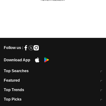
Follow us :
Download App
Top Searches
मुंबई में लगे 'जेन जी' के पोस्टर, लिखा- 'मैं
मानसून में वायरल इंफ्केशन से बचाव करेंगी ये
Featured
विद्यार्थियों के साथ हूं
होममेड़ ड्रिंक
10 अगस्त को विधानसभा का घेराव करेंगे
Pune News: प्राइवेट स्कूल में दर्दनाक
Top Trends
छात्र
हादसा
RBI का नया नियम: अब बैंकों को अपनी सभी
जम्मू-श्रीनगर नेशनल हाईवे पर आज वाहनों
Top Picks
शाखाओं में जमा पर देना होगा एकसमान ब्याज
की आवाजाही पूरी तरह ठप