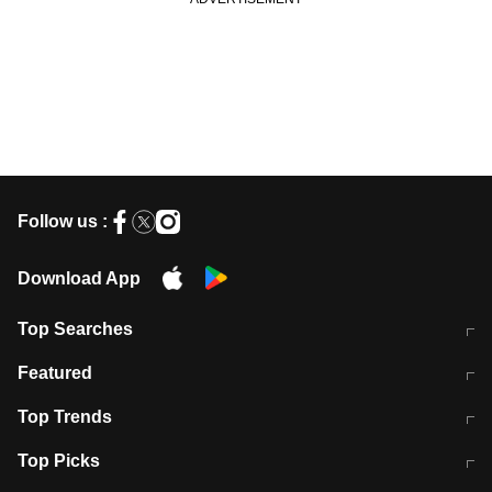
Follow us :
Download App
Top Searches
मुंबई में लगे 'जेन जी' के पोस्टर, लिखा- 'मैं
मानसून में वायरल इंफ्केशन से बचाव करेंगी ये
Featured
विद्यार्थियों के साथ हूं
होममेड़ ड्रिंक
10 अगस्त को विधानसभा का घेराव करेंगे
Pune News: प्राइवेट स्कूल में दर्दनाक
Top Trends
छात्र
हादसा
RBI का नया नियम: अब बैंकों को अपनी सभी
जम्मू-श्रीनगर नेशनल हाईवे पर आज वाहनों
Top Picks
शाखाओं में जमा पर देना होगा एकसमान ब्याज
की आवाजाही पूरी तरह ठप