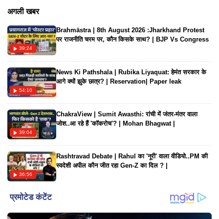
दोनों हमेशा के लिए एक हो जाएंगे या आएगा कोई नया तूफान? जानने के लिए
अगली खबर
पूरा वीडियो जरूर देखें।
Brahmāstra | 8th August 2026 :Jharkhand Protest
पर राजनीति चरम पर, कौन किसके साथ? | BJP Vs Congress
39:24
News Ki Pathshala | Rubika Liyaquat: हेमंत सरकार के
आगे क्यों झुके छात्र? | Reservation| Paper leak
54:10
ChakraView | Sumit Awasthi: रांची में जंतर-मंतर वाला
जोश..आ रहे हैं 'कॉकरोच'? | Mohan Bhagwat |
39:04
Rashtravad Debate | Rahul का 'नूरी' वाला वीडियो..PM की
स्वदेशी अपील कौन जीत रहा Gen-Z का दिल ? |
36:56