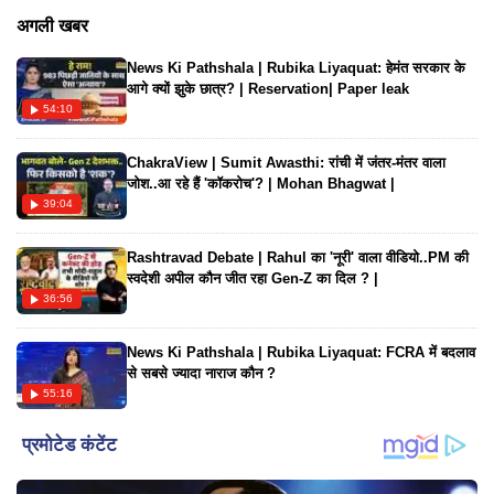
है। अधिक जानने के लिए वीडियो देखें।
अगली खबर
News Ki Pathshala | Rubika Liyaquat: हेमंत सरकार के
आगे क्यों झुके छात्र? | Reservation| Paper leak
54:10
ChakraView | Sumit Awasthi: रांची में जंतर-मंतर वाला
जोश..आ रहे हैं 'कॉकरोच'? | Mohan Bhagwat |
39:04
Rashtravad Debate | Rahul का 'नूरी' वाला वीडियो..PM की
स्वदेशी अपील कौन जीत रहा Gen-Z का दिल ? |
36:56
News Ki Pathshala | Rubika Liyaquat: FCRA में बदलाव
से सबसे ज्यादा नाराज कौन ?
55:16