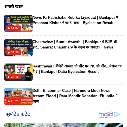
लेकर इनसिक्योर महसूस करती है तो विक्की उन्हें कैसे संभालते हैं। जब
अगली खबर
कैटरीना ने वीडियो पोस्ट किया तो विक्की ने भी एक प्यार सा कमेंट किया है।
News Ki Pathshala: Rubika Liyaquat | Bankipur में
अधिक जानकारी के लिए यहां इस वीडियो पर नजर डालते हैं।
Prashant Kishor ने पलटी बाजी | Byelection Result
54:02
Chakraview | Sumit Awasthi | Bankipur में BJP की
हार.. Samrat Chaudhary के नेतृत्व पर सवाल? | News
39:36
Rashtravad | बीजेपी अध्यक्ष की सीट पर PK की जीत...मैसेज क्या
है ? | Bankipur-Datia Byelection Result
34:45
Delhi Encounter Case | Narendra Modi News |
Assam Flood | Ram Mandir Donation: Fit India में
आज
25:21