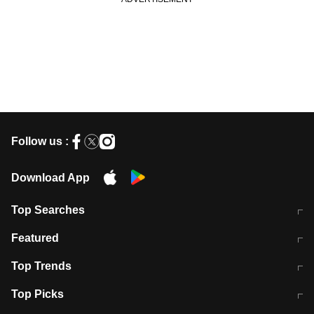
Follow us :
Download App
Top Searches
भरत तिवारी कथित एनकाउंटर मामले में बड़ी
CEC के चुनाव में CJI की भूमिका क्यों नहीं?
Featured
कार्रवाई
स्पेन में प्रवासियों का सैलाब! मोरक्को से
ITR फाइलिंग डेडलाइन चूके तो होंगे हिट
Top Trends
हजारों की घुसपैठ
विकेट
RBI का नया नियम: अब बैंकों को अपनी सभी
जम्मू-श्रीनगर नेशनल हाईवे पर आज वाहनों
Top Picks
शाखाओं में जमा पर देना होगा एकसमान ब्याज
की आवाजाही पूरी तरह ठप