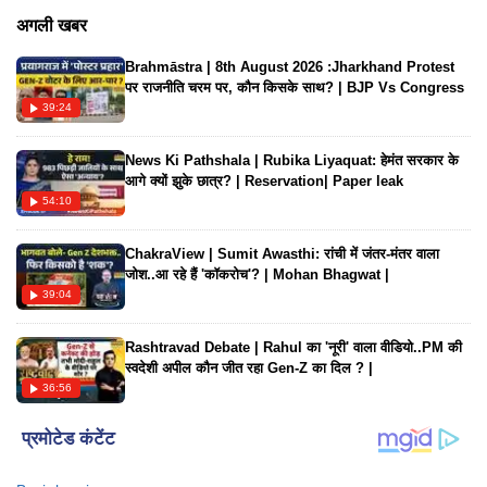
रोवर एसयूवी से एयरपोर्ट छोड़ा गया। जब कार अक्षय को छोड़कर वापस लौट
अगली खबर
रही थी। इसी दौरान ट्रैफिक पुलिस नासिर हुसैन ने कार को रोक लिया और
Brahmāstra | 8th August 2026 :Jharkhand Protest
काले शीशे लगे होने की वजह से उसे जब्त कर लिया। अक्षय कुमार के इस
पर राजनीति चरम पर, कौन किसके साथ? | BJP Vs Congress
इवेंट में जाने का कारण उनकी अपकमिंग फिल्म 'जॉली एलएलबी 3' का
39:24
प्रोमोशन भी था।
News Ki Pathshala | Rubika Liyaquat: हेमंत सरकार के
आगे क्यों झुके छात्र? | Reservation| Paper leak
54:10
ChakraView | Sumit Awasthi: रांची में जंतर-मंतर वाला
जोश..आ रहे हैं 'कॉकरोच'? | Mohan Bhagwat |
39:04
Rashtravad Debate | Rahul का 'नूरी' वाला वीडियो..PM की
स्वदेशी अपील कौन जीत रहा Gen-Z का दिल ? |
36:56