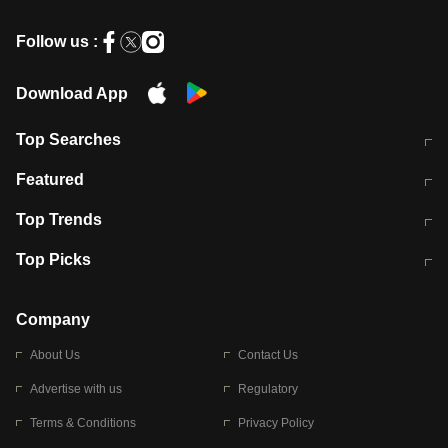
Follow us :
Download App
Top Searches
मुंबई में लगे 'जेन जी' के पोस्टर, लिखा- 'मैं
मानसून में वायरल इंफ्केशन से बचाव करेंगी ये
Featured
विद्यार्थियों के साथ हूं
होममेड़ ड्रिंक
10 अगस्त को विधानसभा का घेराव करेंगे
Pune News: प्राइवेट स्कूल में दर्दनाक
Top Trends
छात्र
हादसा
RBI का नया नियम: अब बैंकों को अपनी सभी
जम्मू-श्रीनगर नेशनल हाईवे पर आज वाहनों
Top Picks
शाखाओं में जमा पर देना होगा एकसमान ब्याज
की आवाजाही पूरी तरह ठप
अगले 14 घंटे दिल्ली-यूपी समेत इन राज्यों में
सोशल मीडिया पर वायरल हुई आईआईटी बॉम्बे
बारिश की चेतावनी
के स्टूडेंट की मार्कशीट
Company
About Us
Contact Us
Advertise with us
Regulatory
Terms & Conditions
Privacy Policy