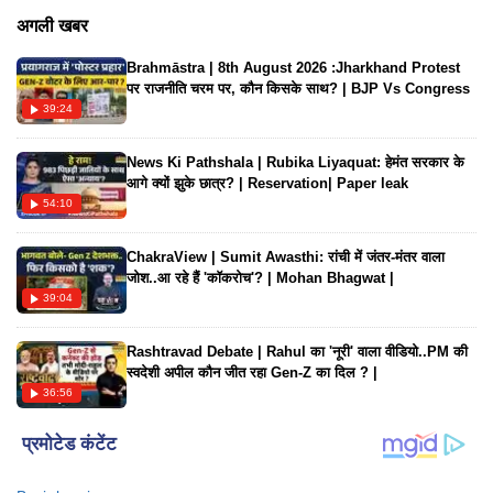
भावनाओं की पुष्टि नहीं की, लेकिन उनके रोमांस की अफवाह मीडिया में चर्चा
अगली खबर
का विषय रही है। हालाँकि, नवीनतम अपडेट से पता चलता है कि अफवाह
Brahmāstra | 8th August 2026 :Jharkhand Protest
फैलाने वाला यह जोड़ा अब अलग हो गया है।]
पर राजनीति चरम पर, कौन किसके साथ? | BJP Vs Congress
39:24
News Ki Pathshala | Rubika Liyaquat: हेमंत सरकार के
आगे क्यों झुके छात्र? | Reservation| Paper leak
54:10
ChakraView | Sumit Awasthi: रांची में जंतर-मंतर वाला
जोश..आ रहे हैं 'कॉकरोच'? | Mohan Bhagwat |
39:04
Rashtravad Debate | Rahul का 'नूरी' वाला वीडियो..PM की
स्वदेशी अपील कौन जीत रहा Gen-Z का दिल ? |
36:56