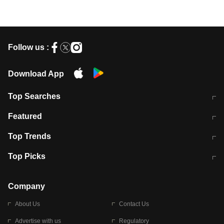
Follow us :
Download App
Top Searches
मुंबई में लगे 'जेन जी' के पोस्टर, लिखा- 'मैं
मानसून में वायरल इंफ्केशन से बचाव करेंगी ये
Featured
विद्यार्थियों के साथ हूं
होममेड़ ड्रिंक
10 अगस्त को विधानसभा का घेराव करेंगे
Pune News: प्राइवेट स्कूल में दर्दनाक
Top Trends
छात्र
हादसा
RBI का नया नियम: अब बैंकों को अपनी सभी
जम्मू-श्रीनगर नेशनल हाईवे पर आज वाहनों
Top Picks
शाखाओं में जमा पर देना होगा एकसमान ब्याज
की आवाजाही पूरी तरह ठप
अगले 14 घंटे दिल्ली-यूपी समेत इन राज्यों में
सोशल मीडिया पर वायरल हुई आईआईटी बॉम्बे
बारिश की चेतावनी
के स्टूडेंट की मार्कशीट
Company
About Us
Contact Us
Advertise with us
Regulatory