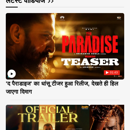
लेटेस्ट वीडियोज
01:43
'द पैराडाइज' का धांसू टीजर हुआ रिलीज, देखते ही हिल
जाएगा दिमाग