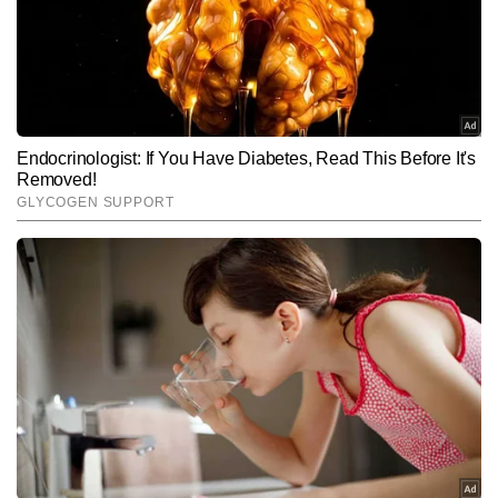
के बजाय, सीधे इसी प्लेटफॉर्म पर कंटेंट देखने में ज्यादा समय बिताने
The Timeline moves fast, so we hope this…
के लिए भी प्रोत्साहित कर सकता है।
pic.twitter.com/4hUGQS6KJf
— Nikita Bier (@nikitabier)
May 12, 2026
Hindi News
Tech-Gadgets
End of Article
गौरव तिवारी
AUTHOR
गौरव तिवारी टाइम्स नाउ नवभारत डिजिटल में टेक और ऑटो बीट को कवर करते 
हैं। मीडिया इंडस्ट्री में 9 वर्षों के अनुभव के साथ, गौरव तकनीकी दुनिया की तेजी से 
बदलती जानकारियो को सरल और समझने योग्य भाषा में पेश करने के लिए जाने जाते 
और पढ़ें
हैं। वह गैजेट रिव्यू, टेलिकॉम अपडेट्स, आर्टिफिशियल इंटेलिजेंस, साइबर क्राइम, 
टिप्स एंड ट्रिक्स, ई-कॉमर्स और ऑटोमोबाइल सेक्टर की महत्वपूर्ण खबरों पर 
लगातार काम करते हैं। गौरव अब तक 10,000 से अधिक आर्टिकल्स लिख चुके 
Follow Us:
हैं। उनकी स्टोरीज न सिर्फ टेक-सेवी पाठकों के लिए उपयोगी होती हैं, बल्कि आम 
यूजर्स को भी नई तकनीक समझने और अपनाने में मदद करती हैं।
Subscribe to our daily Newsletter!