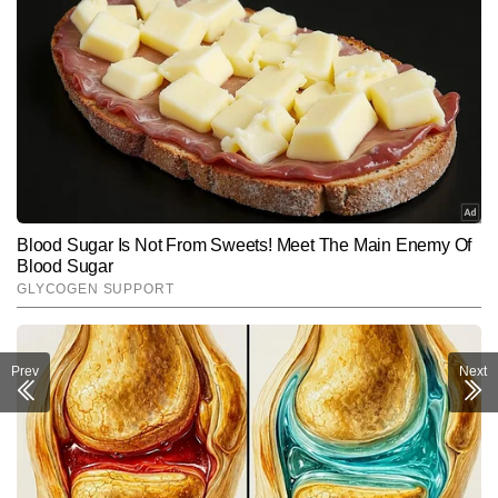
Prev
Next