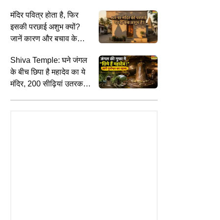
समझाया वैराग्य का गहरा अर्थ
मंदिर पवित्र होता है, फिर
इसकी परछाई अशुभ क्यों?
जानें कारण और बचाव के
उपाय
Shiva Temple: घने जंगल
के बीच छिपा है महादेव का ये
EDUCATION
I
News: राजौरी गार्डन के बंद पड़े
Explained: रोबोटिक्स इंजीनियरिंग क्या है?
स
मंदिर, 200 सीढ़ियां उतरकर
ं मिला युवती का शव, मौके से सुसाइड
जानें भारत में रोबोटिक्स का भविष्य, करियर
ध
होते हैं भगवान शिव के दर्शन
ामद; जांच में जुटी पुलिस
स्कोप और कमाई
क