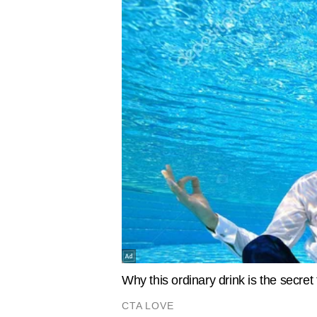
INDIA
INDIA
'मस्जिदों से लाउडस्पीकर हटाना दुर्भाग्यपूर्ण',
स्वतंत्रता द
मुर्शिदाबाद के दो सांसदों ने सुवेंदु अधिकारी
गूंजेंगी देशभ
से की मुलाकात; क्या थमेगी कार्रवाई?
बढ़ाएगा शान,
समां!
मेधा चावला
AUTHOR
मेधा चावला टाइम्स नाउ नवभारत डिजि
पत्रकारिता में 20 वर्षों का अनुभव रखने
ह्यूमन-इंटरेस्ट फीचर्स और रिसर्च-बे
विषयों को आसान, समझने योग्य और व्यव
अबतक 30,000 से अधिक कंटेंट पीस लिख
Hindi News
Spirituality