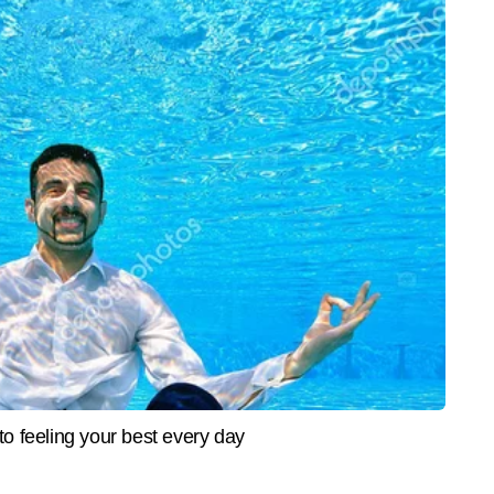
SPORTS
CITIES
िवस से पहले इंडिया गेट पर
गार्डनर की दोस्त मोनिका राइट ने क्रिकेट
Delhi 
क्ति की धुन, वायुसेना का बैंड शो
ऑस्ट्रेलिया पर उठाए सवाल, बोलीं,
मॉल मे
 महिला अग्निवीर भी बांधेंगी
लीडरशिप भूमिका से क्यों नहीं हटाया
नोट बर
टल में सीनियर एसोसिएट एडिटर हैं और लाइफस्टाइल सेक्शन की लीड हैं। लाइफस्टाइल 
 वाली मेधा की विशेषज्ञता हेल्थ, वेलनेस, फिटनेस, मेंटल हेल्थ, डेली लाइफ इम्प्रूवमेंट, 
और पढ़ें
स्ड स्टोरीज तक फैली है। उनकी लेखन शैली पाठकों को जटिल स्वास्थ्य और जीवनशैली संबंधी 
हारिक रूप में प्रस्तुत करती है, जिससे उनका कंटेंट व्यापक पाठक समूह से जुड़ता है। 
 चुकी मेधा की कई एक्सक्लूसिव स्टोरीज डिजिटल प्लेटफॉर्म पर ट्रेंड सेट कर चुकी 