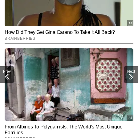
Prev
Next