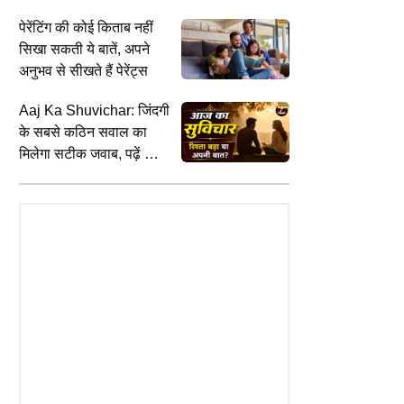
कर देंगे हैरान
पेरेंटिंग की कोई किताब नहीं
सिखा सकती ये बातें, अपने
LIFESTYLE
C
अनुभव से सीखते हैं पेरेंट्स
 बूथ तक पहुंचाने के लिए BJP का
बड़े सपनों से नहीं छोटे फैसलों से बदलती है
J
ान, राजेश चौधरी को युवा मोर्चा की
जिंदगी, कितनी सच है Laksh
घ
Aaj Ka Shuvichar: जिंदगी
Maheshwari की ये सोच
प
के सबसे कठिन सवाल का
मिलेगा सटीक जवाब, पढ़ें आज
का सुविचार