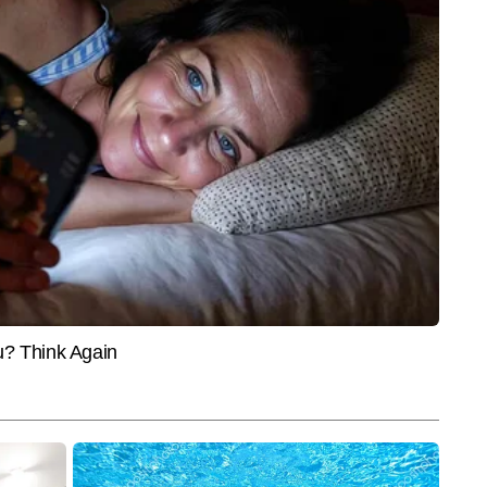
SPORTS
CITIES
 साइन लैंग्वेज में गाया
भारतीय हॉकी टीम को 1975 विश्व कप
यूथ को
बच्चों की देशभक्ति ने जीत लिया
विजेताओं ने दिया जीत का मंत्र, बोले- 'देश
नया प्ल
के लिए खेलो, मिलेगा पदक'
कमान
ल के लाइफस्टाइल सेक्शन में कंटेंट राइटर के रूप में कार्यरत हैं। फैशन, ब्यूटी, 
क जीवनशैली से जुड़े कंटेंट पर उनकी मजबूत पकड़ उन्हें युवा और स्टाइल-सेवी ऑडियंस के 
और पढ़ें
ेखन शैली सरल, ट्रेंडी और यूज़र-फ्रेंडली है, जो पाठकों को तेजी से बदलते फैशन व 
मदद करती है। अब तक 2,500 से अधिक आर्टिकल्स लिख चुकी अवनी क्रिएटिव अप्रोच, 
सेंस के लिए जानी जाती हैं।
End of Article